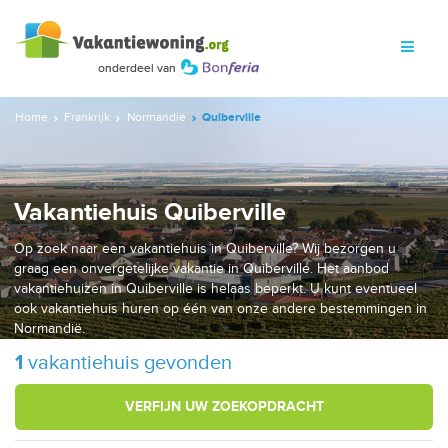
Home
Frankrijk
Normandië
Quiberville
Vakantiehuis Quiberville
Op zoek naar een vakantiehuis in Quiberville? Wij bezorgen u
graag een onvergetelijke vakantie in Quiberville. Het aanbod
vakantiehuizen in Quiberville is helaas beperkt. U kunt eventueel
ook vakantiehuis huren op één van onze andere bestemmingen in
Normandië.
1
vakantiehuis gevonden
VERFIJN UW ZOEKOPDRACHT