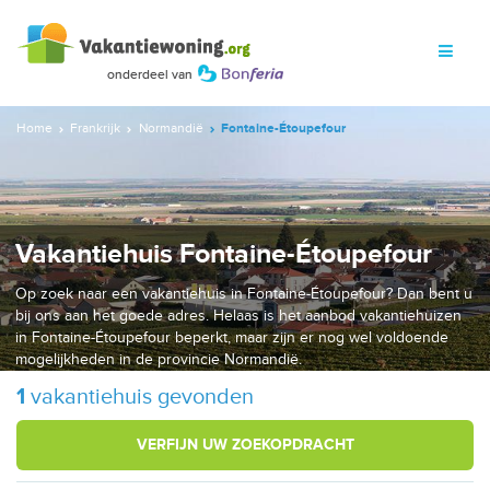
Home
Frankrijk
Normandië
Fontaine-Étoupefour
Vakantiehuis Fontaine-Étoupefour
Op zoek naar een vakantiehuis in Fontaine-Étoupefour? Dan bent u
bij ons aan het goede adres. Helaas is het aanbod vakantiehuizen
in Fontaine-Étoupefour beperkt, maar zijn er nog wel voldoende
mogelijkheden in de provincie Normandië.
1
vakantiehuis gevonden
VERFIJN UW ZOEKOPDRACHT