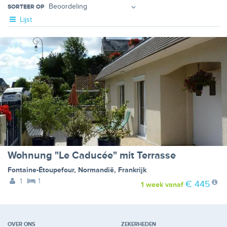
SORTEER OP
Lijst
Wohnung "Le Caducée" mit Terrasse
Fontaine-Étoupefour
,
Normandië
,
Frankrijk
1
1
€ 445
1 week
vanaf
OVER ONS
ZEKERHEDEN