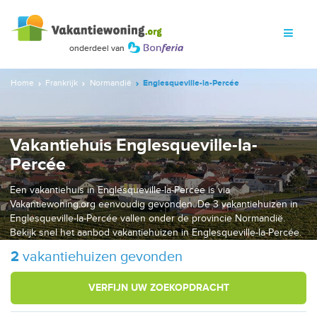
Home
Frankrijk
Normandië
Englesqueville-la-Percée
Vakantiehuis Englesqueville-la-
Percée
Een vakantiehuis in Englesqueville-la-Percée is via
Vakantiewoning.org eenvoudig gevonden. De 3 vakantiehuizen in
Englesqueville-la-Percée vallen onder de provincie Normandië.
Bekijk snel het aanbod vakantiehuizen in Englesqueville-la-Percée.
2
vakantiehuizen gevonden
VERFIJN UW ZOEKOPDRACHT