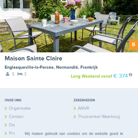
8
Maison Sainte Claire
Englesqueville-la-Percée
,
Normandië
,
Frankrijk
5
3
€ 374
Lang Weekend
vanaf
OVER ONS
ZEKERHEDEN
Organisatie
ANVR
Contact
Thuiswinkel Waarborg
Disclaimer
Calamiteitenfonds
Privacy
Wij maken gebruik van cookies om de website goed te