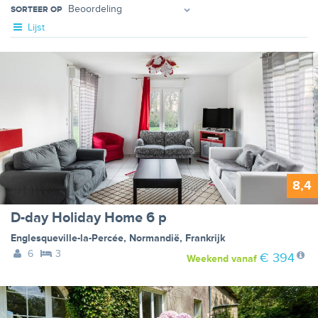
SORTEER OP
Lijst
8,4
D-day Holiday Home 6 p
Englesqueville-la-Percée
,
Normandië
,
Frankrijk
6
3
€ 394
Weekend
vanaf