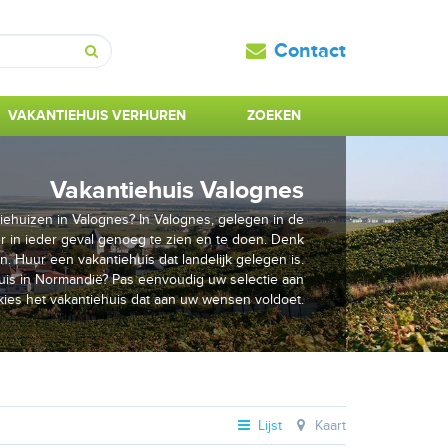
Contact
Zoeken
VAKANTIEHUIS VERHUREN
ZOEKEN
Vakantiehuis Valognes
iehuizen in Valognes? In Valognes, gelegen in de
er in ieder geval genoeg te zien en te doen. Denk
 Huur een vakantiehuis dat landelijk gelegen is.
uis in Normandië? Pas eenvoudig uw selectie aan
kies het vakantiehuis dat aan uw wensen voldoet.
Lijst
Kaart