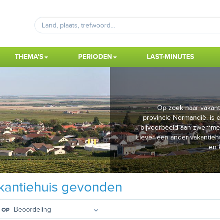
THEMA'S
PERIODEN
LAST-MINUTES
Op zoek naar vakant
provincie Normandië, is 
bijvoorbeeld aan zwemmen.
Liever een ander vakantieh
en 
antiehuis gevonden
 OP