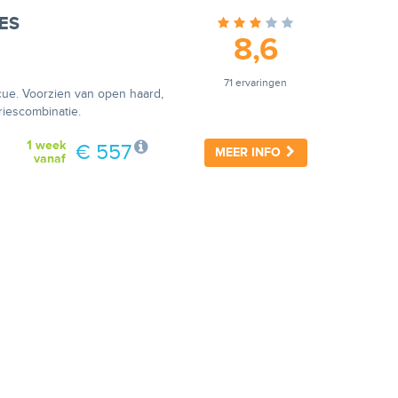
NES
8,6
71 ervaringen
ecue. Voorzien van open haard,
riescombinatie.
1 week
€ 557
MEER INFO
vanaf