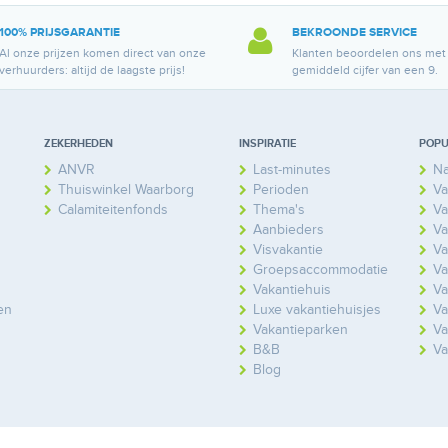
100% PRIJSGARANTIE
BEKROONDE SERVICE
Al onze prijzen komen direct van onze
Klanten beoordelen ons met
verhuurders: altijd de laagste prijs!
gemiddeld cijfer van een 9.
ZEKERHEDEN
INSPIRATIE
POPU
ANVR
Last-minutes
Na
Thuiswinkel Waarborg
Perioden
Va
Calamiteitenfonds
Thema's
Va
Aanbieders
Va
Visvakantie
Va
Groepsaccommodatie
Va
Vakantiehuis
Va
en
Luxe vakantiehuisjes
Va
Vakantieparken
Va
B&B
Va
Blog