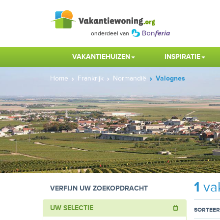
VAKANTIEHUIZEN
INSPIRATIE
Home
Frankrijk
Normandië
Valognes
1
vak
VERFIJN UW ZOEKOPDRACHT
UW SELECTIE
SORTEER