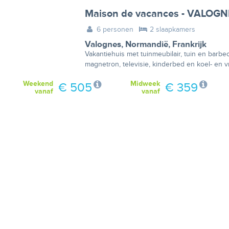
Maison de vacances - VALOG
6 personen
2 slaapkamers
Valognes
,
Normandië
,
Frankrijk
Vakantiehuis met tuinmeubilair, tuin en barb
magnetron, televisie, kinderbed en koel- en v
Weekend
Midweek
€ 505
€ 359
vanaf
vanaf