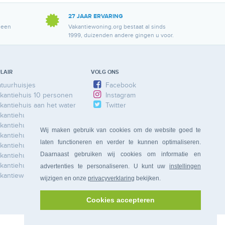
27 JAAR ERVARING
 een
Vakantiewoning.org bestaat al sinds
1999, duizenden andere gingen u voor.
LAIR
VOLG ONS
tuurhuisjes
Facebook
kantiehuis 10 personen
Instagram
kantiehuis aan het water
Twitter
kantiehuis Ardennen
kantiehuis Duitsland
Wij maken gebruik van cookies om de website goed te
kantiehuis Frankrijk
laten functioneren en verder te kunnen optimaliseren.
kantiehuis Limburg
Daarnaast gebruiken wij cookies om informatie en
kantiehuis Nederland
kantiehuis Spanje
advertenties te personaliseren. U kunt uw
instellingen
kantiewoning
wijzigen en onze
privacyverklaring
bekijken.
Cookies accepteren
Bonferia
BV, Amalialaan 81, 4461 SR Goes