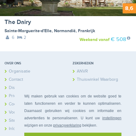
8,6
The Dairy
Sainte-Marguerite-d'Elle
,
Normandië
,
Frankrijk
6
2
€ 508
Weekend
vanaf
OVER ONS
ZEKERHEDEN
Organisatie
ANVR
Contact
Thuiswinkel Waarborg
Disclaimer
Calamiteitenfonds
Privacy
Wij maken gebruik van cookies om de website goed te
laten functioneren en verder te kunnen optimaliseren.
Cookies
Daarnaast gebruiken wij cookies om informatie en
Voorwaarden
advertenties te personaliseren. U kunt uw
instellingen
Sitemap
wijzigen en onze
privacyverklaring
bekijken.
Inloggen Huiseigenaren