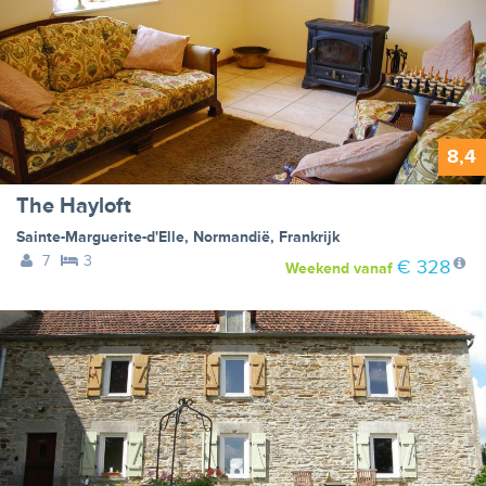
8,4
The Hayloft
Sainte-Marguerite-d'Elle
,
Normandië
,
Frankrijk
7
3
€ 328
Weekend
vanaf