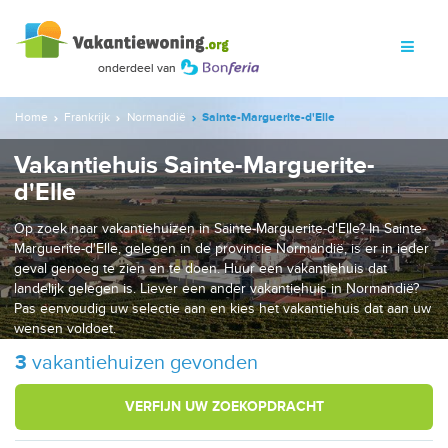
Home
Frankrijk
Normandië
Sainte-Marguerite-d'Elle
Vakantiehuis Sainte-Marguerite-
d'Elle
Op zoek naar vakantiehuizen in Sainte-Marguerite-d'Elle? In Sainte-
Marguerite-d'Elle, gelegen in de provincie Normandië, is er in ieder
geval genoeg te zien en te doen. Huur een vakantiehuis dat
landelijk gelegen is. Liever een ander vakantiehuis in Normandië?
Pas eenvoudig uw selectie aan en kies het vakantiehuis dat aan uw
wensen voldoet.
3
vakantiehuizen gevonden
VERFIJN UW ZOEKOPDRACHT