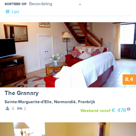
SORTEER OP
Lijst
8,4
The Granary
Sainte-Marguerite-d'Elle
,
Normandië
,
Frankrijk
6
2
€ 478
Weekend
vanaf