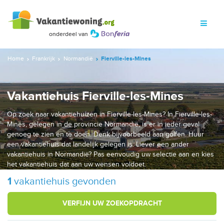
Home
Frankrijk
Normandië
Fierville-les-Mines
Vakantiehuis Fierville-les-Mines
Op zoek naar vakantiehuizen in Fierville-les-Mines? In Fierville-les-
Mines, gelegen in de provincie Normandië, is er in ieder geval
genoeg te zien en te doen. Denk bijvoorbeeld aan golfen. Huur
een vakantiehuis dat landelijk gelegen is. Liever een ander
vakantiehuis in Normandië? Pas eenvoudig uw selectie aan en kies
het vakantiehuis dat aan uw wensen voldoet.
1
vakantiehuis gevonden
VERFIJN UW ZOEKOPDRACHT