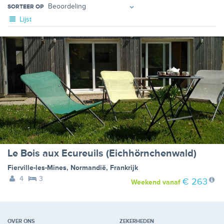
SORTEER OP
Lijst
Le Bois aux Ecureuils (Eichhörnchenwald)
Fierville-les-Mines
,
Normandië
,
Frankrijk
4
3
€ 263
Weekend
vanaf
OVER ONS
ZEKERHEDEN