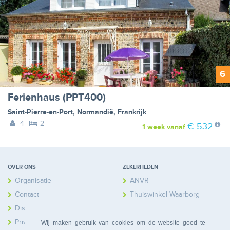
6
Ferienhaus (PPT400)
Saint-Pierre-en-Port
,
Normandië
,
Frankrijk
4
2
€ 532
1 week
vanaf
OVER ONS
ZEKERHEDEN
Organisatie
ANVR
Contact
Thuiswinkel Waarborg
Disclaimer
Calamiteitenfonds
Privacy
Wij maken gebruik van cookies om de website goed te