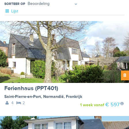
SORTEER OP
Lijst
8
Ferienhaus (PPT401)
Saint-Pierre-en-Port
,
Normandië
,
Frankrijk
4
2
€ 597
1 week
vanaf