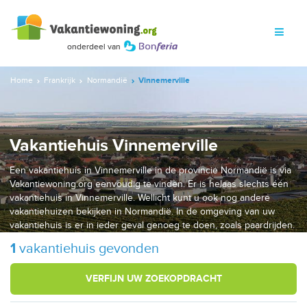
Home
Frankrijk
Normandië
Vinnemerville
Vakantiehuis Vinnemerville
Een vakantiehuis in Vinnemerville in de provincie Normandië is via
Vakantiewoning.org eenvoudig te vinden. Er is helaas slechts één
vakantiehuis in Vinnemerville. Wellicht kunt u ook nog andere
vakantiehuizen bekijken in Normandië. In de omgeving van uw
vakantiehuis is er in ieder geval genoeg te doen, zoals paardrijden.
1
vakantiehuis gevonden
VERFIJN UW ZOEKOPDRACHT