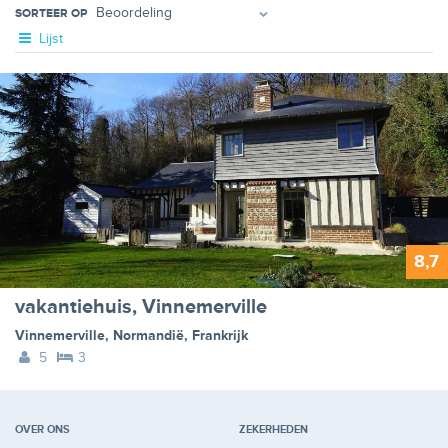
SORTEER OP
Lijst
8,7
vakantiehuis, Vinnemerville
Vinnemerville
,
Normandië
,
Frankrijk
5
3
OVER ONS
ZEKERHEDEN