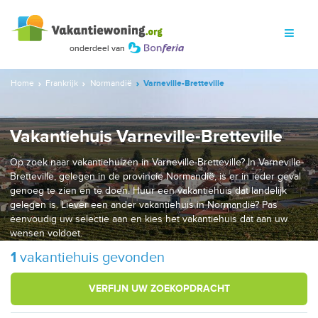
Home
Frankrijk
Normandië
Varneville-Bretteville
Vakantiehuis Varneville-Bretteville
Op zoek naar vakantiehuizen in Varneville-Bretteville? In Varneville-
Bretteville, gelegen in de provincie Normandië, is er in ieder geval
genoeg te zien en te doen. Huur een vakantiehuis dat landelijk
gelegen is. Liever een ander vakantiehuis in Normandië? Pas
eenvoudig uw selectie aan en kies het vakantiehuis dat aan uw
wensen voldoet.
1
vakantiehuis gevonden
VERFIJN UW ZOEKOPDRACHT