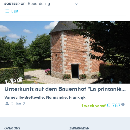
SORTEER OP
Lijst
Unterkunft auf dem Bauernhof "La printanière" (Die Frühlingsfrau)
Varneville-Bretteville
,
Normandië
,
Frankrijk
2
2
€ 767
1 week
vanaf
OVER ONS
ZEKERHEDEN