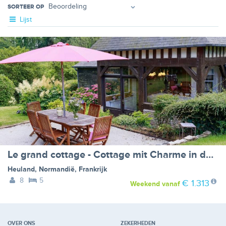
SORTEER OP
Lijst
Le grand cottage - Cottage mit Charme in der Normandie
Heuland
,
Normandië
,
Frankrijk
8
5
€ 1.313
Weekend
vanaf
OVER ONS
ZEKERHEDEN