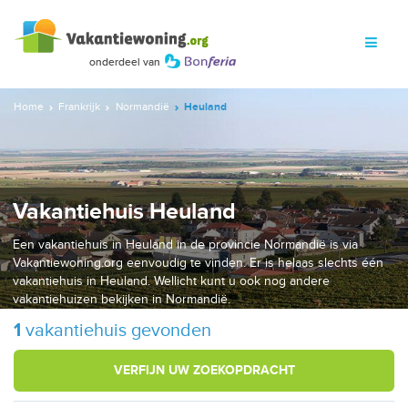
Home
Frankrijk
Normandië
Heuland
Vakantiehuis Heuland
Een vakantiehuis in Heuland in de provincie Normandië is via
Vakantiewoning.org eenvoudig te vinden. Er is helaas slechts één
vakantiehuis in Heuland. Wellicht kunt u ook nog andere
vakantiehuizen bekijken in Normandië.
1
vakantiehuis gevonden
VERFIJN UW ZOEKOPDRACHT