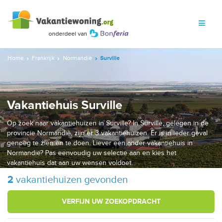
Home
Frankrijk
Normandië
Surville
Vakantiehuis Surville
Op zoek naar vakantiehuizen in Surville? In Surville, gelegen in de
provincie Normandië, zijn er 3 vakantiehuizen. Er is in ieder geval
genoeg te zien en te doen. Liever een ander vakantiehuis in
Normandië? Pas eenvoudig uw selectie aan en kies het
vakantiehuis dat aan uw wensen voldoet.
2
vakantiehuizen gevonden
VERFIJN UW ZOEKOPDRACHT