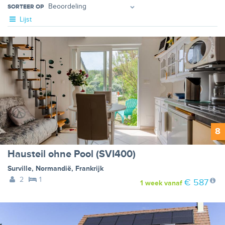
SORTEER OP
Lijst
8
Hausteil ohne Pool (SVI400)
Surville
,
Normandië
,
Frankrijk
2
1
€ 587
1 week
vanaf