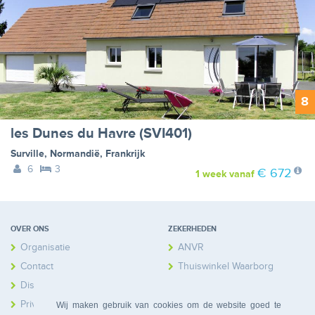
8
les Dunes du Havre (SVI401)
Surville
,
Normandië
,
Frankrijk
6
3
€ 672
1 week
vanaf
OVER ONS
ZEKERHEDEN
Organisatie
ANVR
Contact
Thuiswinkel Waarborg
Disclaimer
Calamiteitenfonds
Privacy
Wij maken gebruik van cookies om de website goed te