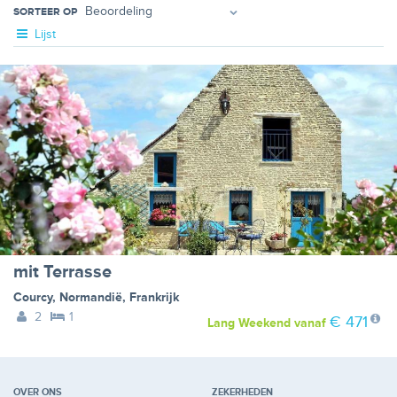
SORTEER OP
Lijst
mit Terrasse
Courcy
,
Normandië
,
Frankrijk
2
1
€ 471
Lang Weekend
vanaf
OVER ONS
ZEKERHEDEN