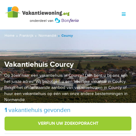
Home
Frankrijk
Normandië
Courcy
Vakantiehuis Courcy
Op zoek naar een vakantiehuis in Courcy? Dan bent u bij ons aan
het juiste adres! Wij bezorgen u een heerlijke vakantie in Courcy.
Bekijk het onderstaande aanbod van vakantiehuizen in Courcy of
huur een vakantiehuis op één van onze andere bestemmingen in
Normandië.
1
vakantiehuis gevonden
VERFIJN UW ZOEKOPDRACHT