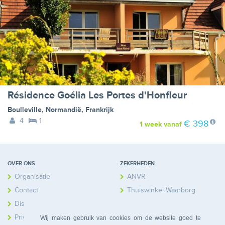
Résidence Goélia Les Portes d'Honfleur
Boulleville
,
Normandië
,
Frankrijk
4
1
€ 398
1 week
vanaf
OVER ONS
ZEKERHEDEN
Organisatie
ANVR
Contact
Thuiswinkel Waarborg
Disclaimer
Calamiteitenfonds
Privacy
Wij maken gebruik van cookies om de website goed te