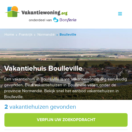
Home
Frankrijk
Normandië
Boulleville
Vakantiehuis Boulleville
Een vakantiehuis in Boulleville is via Vakantiewoning.org eenvoudig
gevonden. De 4 vakantiehuizen in Boulleville vallen onder de
provincie Normandië. Bekijk snel het aanbod vakantiehuizen in
Boulleville.
2
vakantiehuizen gevonden
VERFIJN UW ZOEKOPDRACHT