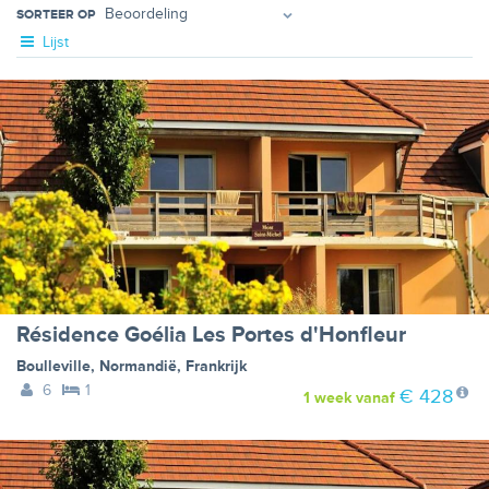
SORTEER OP
Lijst
Résidence Goélia Les Portes d'Honfleur
Boulleville
,
Normandië
,
Frankrijk
6
1
€ 428
1 week
vanaf