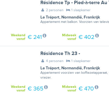
Résidence Tp - Pied-à-terre Au
2 personen
1 slaapkamer
Le Tréport
,
Normandië
,
Frankrijk
Appartement met balkon. Voorzien van televis
Weekend
Midweek
€ 241
€ 402
vanaf
vanaf
Résidence Th 23 -
4 personen
1 slaapkamer
Le Tréport
,
Normandië
,
Frankrijk
Appartement voorzien van koffiezetapparaat, 
vriezer.
Weekend
Midweek
€ 365
€ 470
vanaf
vanaf