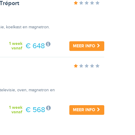
 Tréport
ie, koelkast en magnetron.
1 week
€ 648
MEER INFO
vanaf
televisie, oven, magnetron en
1 week
€ 568
MEER INFO
vanaf