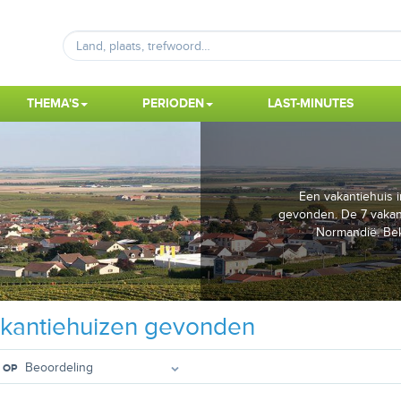
THEMA'S
PERIODEN
LAST-MINUTES
Een vakantiehuis i
gevonden. De 7 vakant
Normandië. Beki
kantiehuizen gevonden
 OP