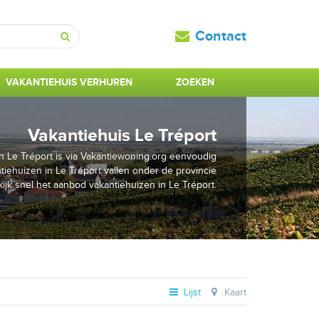
Contact
Zoeken
VAKANTIEHUIS VERHUREN
ZOEKEN
Vakantiehuis Le Tréport
n Le Tréport is via Vakantiewoning.org eenvoudig
iehuizen in Le Tréport vallen onder de provincie
jk snel het aanbod vakantiehuizen in Le Tréport.
Lijst
Kaart