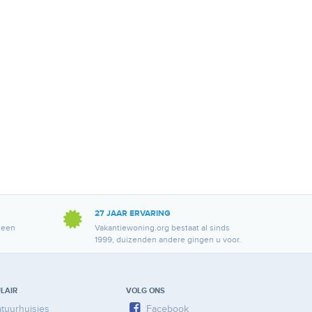
27 JAAR ERVARING
 een
Vakantiewoning.org bestaat al sinds
1999, duizenden andere gingen u voor.
LAIR
VOLG ONS
tuurhuisjes
Facebook