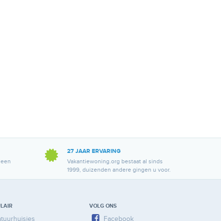
27 JAAR ERVARING
 een
Vakantiewoning.org bestaat al sinds
1999, duizenden andere gingen u voor.
LAIR
VOLG ONS
tuurhuisjes
Facebook