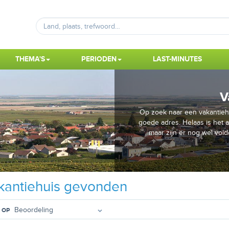
THEMA'S
PERIODEN
LAST-MINUTES
V
Op zoek naar een vakantiehu
goede adres. Helaas is het 
maar zijn er nog wel vol
antiehuis gevonden
 OP