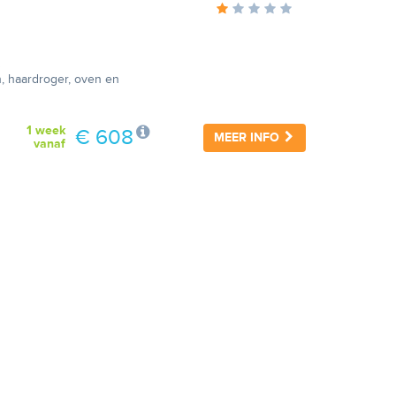
, haardroger, oven en
1 week
€ 608
MEER INFO
vanaf