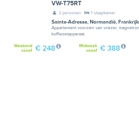
VW-T75RT
2 personen
1 slaapkamer
Sainte-Adresse
,
Normandië
,
Frankrijk
Appartement voorzien van vriezer, magnetron
koffiezetapparaat.
Weekend
Midweek
€ 248
€ 388
vanaf
vanaf