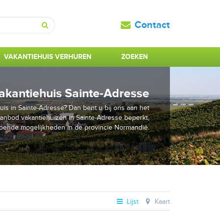
Contact
Zoeken
VAKANTIEHUIS VERHUREN
ZOEKEN
akantiehuis Sainte-Adresse
is in Sainte-Adresse? Dan bent u bij ons aan het
aanbod vakantiehuizen in Sainte-Adresse beperkt,
doende mogelijkheden in de provincie Normandië.
Lijst
Kaart