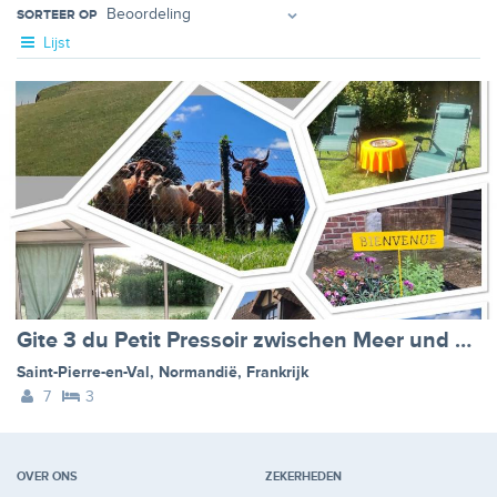
SORTEER OP
Lijst
Gite 3 du Petit Pressoir zwischen Meer und Wald in der Nähe von Le Tréport Mer
Saint-Pierre-en-Val
,
Normandië
,
Frankrijk
7
3
OVER ONS
ZEKERHEDEN