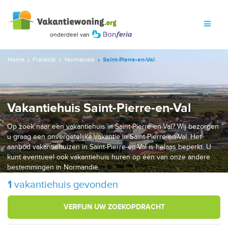
Home
Frankrijk
Normandië
Saint-Pierre-en-Val
Vakantiehuis Saint-Pierre-en-Val
Op zoek naar een vakantiehuis in Saint-Pierre-en-Val? Wij bezorgen
u graag een onvergetelijke vakantie in Saint-Pierre-en-Val. Het
aanbod vakantiehuizen in Saint-Pierre-en-Val is helaas beperkt. U
kunt eventueel ook vakantiehuis huren op één van onze andere
bestemmingen in Normandië.
1
vakantiehuis gevonden
VERFIJN UW ZOEKOPDRACHT