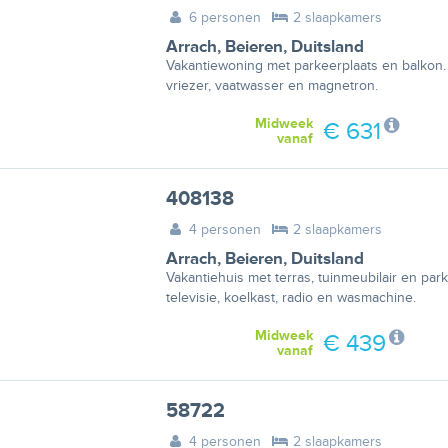
6 personen
2 slaapkamers
Arrach
,
Beieren
,
Duitsland
Vakantiewoning met parkeerplaats en balkon. 
vriezer, vaatwasser en magnetron.
Midweek
€ 631
vanaf
408138
4 personen
2 slaapkamers
Arrach
,
Beieren
,
Duitsland
Vakantiehuis met terras, tuinmeubilair en park
televisie, koelkast, radio en wasmachine.
Midweek
€ 439
vanaf
58722
4 personen
2 slaapkamers