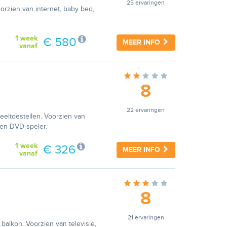
25 ervaringen
rzien van internet, baby bed,
1 week
€ 580
MEER INFO
vanaf
8
22 ervaringen
eeltoestellen. Voorzien van
t en DVD-speler.
1 week
€ 326
MEER INFO
vanaf
8
21 ervaringen
alkon. Voorzien van televisie,