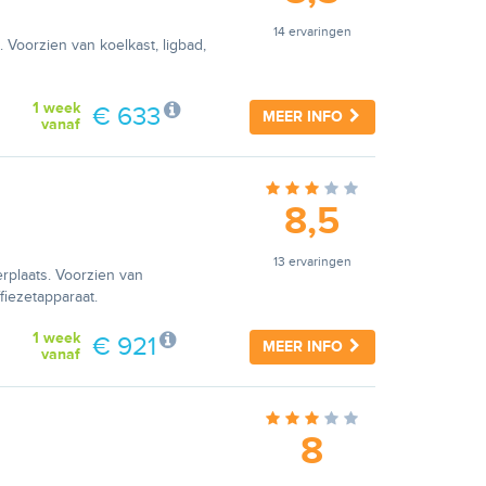
14 ervaringen
. Voorzien van koelkast, ligbad,
1 week
€ 633
MEER INFO
vanaf
8,5
13 ervaringen
erplaats. Voorzien van
fiezetapparaat.
1 week
€ 921
MEER INFO
vanaf
8