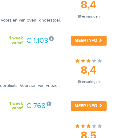
8,4
18 ervaringen
Voorzien van oven, kinderstoel,
1 week
€ 1.103
MEER INFO
vanaf
8,4
19 ervaringen
eerplaats. Voorzien van vriezer,
1 week
€ 768
MEER INFO
vanaf
8,5