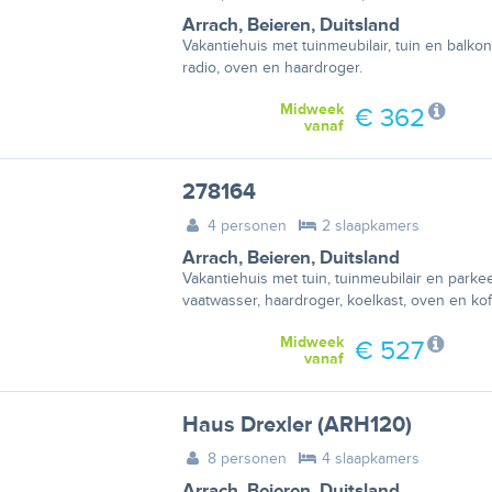
Arrach
,
Beieren
,
Duitsland
Vakantiehuis met tuinmeubilair, tuin en balkon
radio, oven en haardroger.
Midweek
€ 362
vanaf
278164
4 personen
2 slaapkamers
Arrach
,
Beieren
,
Duitsland
Vakantiehuis met tuin, tuinmeubilair en parke
vaatwasser, haardroger, koelkast, oven en kof
Midweek
€ 527
vanaf
Haus Drexler (ARH120)
8 personen
4 slaapkamers
Arrach
,
Beieren
,
Duitsland