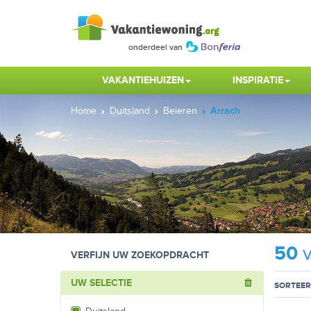
VAKANTIEHUIZEN
INSPIRATIE
Home
Duitsland
Beieren
Arrach
50
v
VERFIJN UW ZOEKOPDRACHT
UW SELECTIE
SORTEER