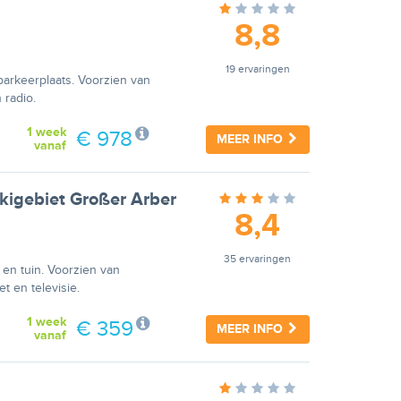
8,8
19 ervaringen
parkeerplaats. Voorzien van
 radio.
1 week
€ 978
MEER INFO
vanaf
kigebiet Großer Arber
8,4
35 ervaringen
 en tuin. Voorzien van
t en televisie.
1 week
€ 359
MEER INFO
vanaf