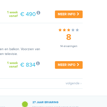
1 week
€ 490
MEER INFO
vanaf
8
14 ervaringen
len en balkon. Voorzien van
en televisie.
1 week
€ 834
MEER INFO
vanaf
volgende ›
27 JAAR ERVARING