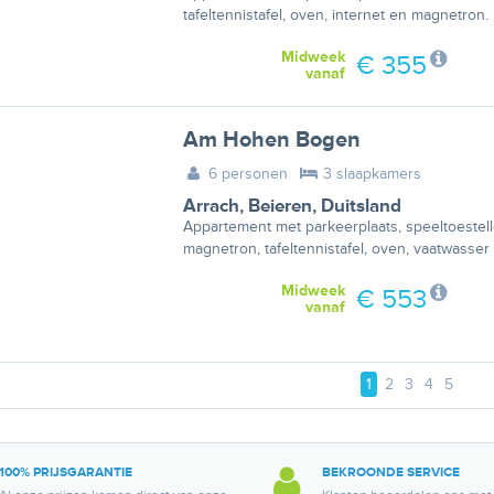
tafeltennistafel, oven, internet en magnetron.
Midweek
€ 355
vanaf
Am Hohen Bogen
6 personen
3 slaapkamers
Arrach
,
Beieren
,
Duitsland
Appartement met parkeerplaats, speeltoestel
magnetron, tafeltennistafel, oven, vaatwasser 
Midweek
€ 553
vanaf
1
2
3
4
5
100% PRIJSGARANTIE
BEKROONDE SERVICE