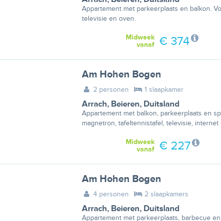
Appartement met parkeerplaats en balkon. Voo
televisie en oven.
Midweek
€ 374
vanaf
Am Hohen Bogen
2 personen
1 slaapkamer
Arrach
,
Beieren
,
Duitsland
Appartement met balkon, parkeerplaats en sp
magnetron, tafeltennistafel, televisie, interne
Midweek
€ 227
vanaf
Am Hohen Bogen
4 personen
2 slaapkamers
Arrach
,
Beieren
,
Duitsland
Appartement met parkeerplaats, barbecue en b