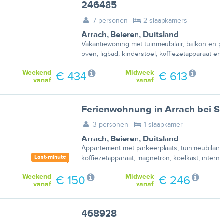
246485
7 personen
2 slaapkamers
Arrach
,
Beieren
,
Duitsland
Vakantiewoning met tuinmeubilair, balkon en 
oven, ligbad, kinderstoel, koffiezetapparaat en
Weekend
Midweek
€ 434
€ 613
vanaf
vanaf
Ferienwohnung in Arrach bei S
3 personen
1 slaapkamer
Arrach
,
Beieren
,
Duitsland
Appartement met parkeerplaats, tuinmeubilair
Last-minute
koffiezetapparaat, magnetron, koelkast, interne
Weekend
Midweek
€ 150
€ 246
vanaf
vanaf
468928