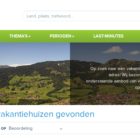
THEMA'S
PERIODEN
LAST-MINUTES
Op zoek naar een vakantie
adres! Wij bezor
onderstaande aanbod van va
op
akantiehuizen gevonden
 OP