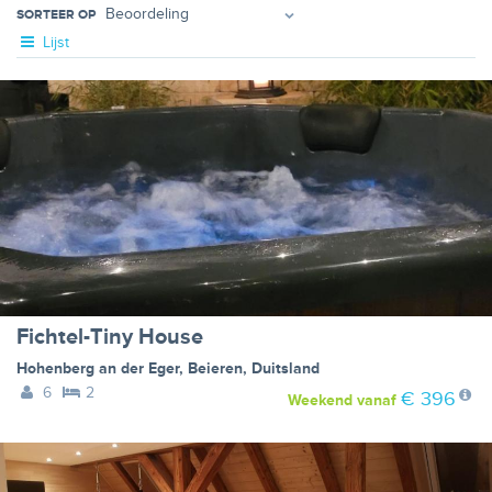
SORTEER OP
Lijst
Fichtel-Tiny House
Hohenberg an der Eger
,
Beieren
,
Duitsland
6
2
€ 396
Weekend
vanaf