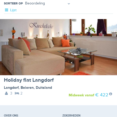
SORTEER OP
Lijst
Holiday flat Langdorf
Langdorf
,
Beieren
,
Duitsland
3
2
€ 422
Midweek
vanaf
OVER ONS
ZEKERHEDEN