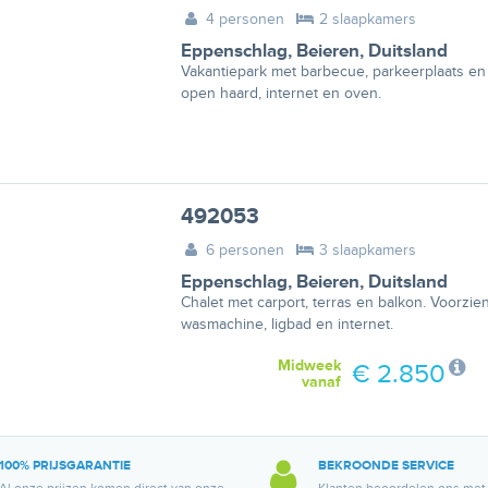
4 personen
2 slaapkamers
Eppenschlag
,
Beieren
,
Duitsland
Vakantiepark met barbecue, parkeerplaats en t
open haard, internet en oven.
492053
6 personen
3 slaapkamers
Eppenschlag
,
Beieren
,
Duitsland
Chalet met carport, terras en balkon. Voorzien 
wasmachine, ligbad en internet.
Midweek
€ 2.850
vanaf
100% PRIJSGARANTIE
BEKROONDE SERVICE