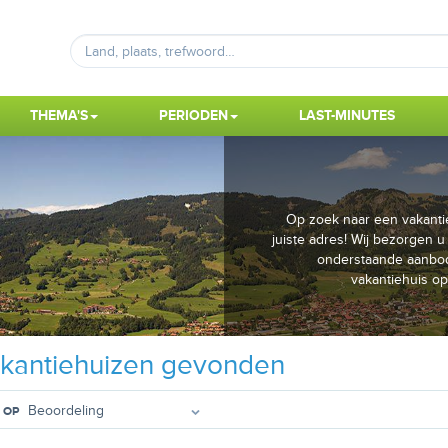
THEMA'S
PERIODEN
LAST-MINUTES
Op zoek naar een vakantie
juiste adres! Wij bezorgen u
onderstaande aanbod
vakantiehuis o
kantiehuizen gevonden
 OP