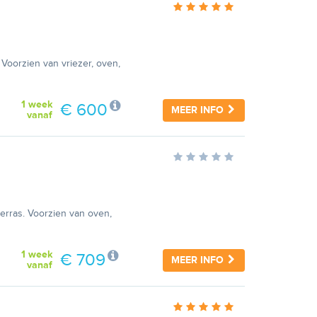
 Voorzien van vriezer, oven,
1 week
€ 600
MEER INFO
vanaf
erras. Voorzien van oven,
1 week
€ 709
MEER INFO
vanaf