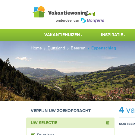
VAKANTIEHUIZEN
INSPIRATIE
Home
Duitsland
Beieren
Eppenschlag
4
va
VERFIJN UW ZOEKOPDRACHT
UW SELECTIE
SORTEER