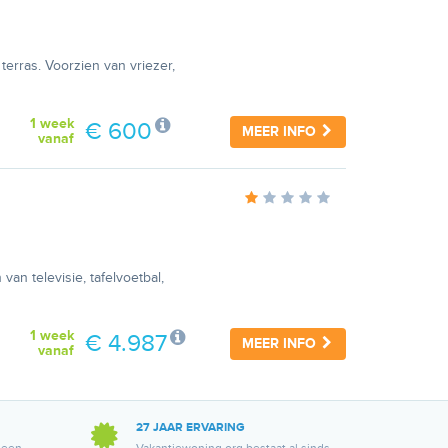
erras. Voorzien van vriezer,
1 week
€ 600
MEER INFO
vanaf
van televisie, tafelvoetbal,
1 week
€ 4.987
MEER INFO
vanaf
27 JAAR ERVARING