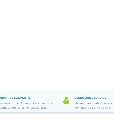
100% PRIJSGARANTIE
BEKROONDE SERVICE
Al onze prijzen komen direct van onze
Klanten beoordelen ons met
verhuurders: altijd de laagste prijs!
gemiddeld cijfer van een 9.