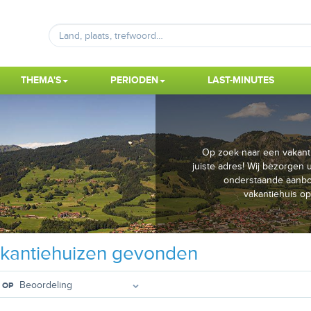
THEMA'S
PERIODEN
LAST-MINUTES
Op zoek naar een vakanti
juiste adres! Wij bezorgen 
onderstaande aanbo
vakantiehuis o
kantiehuizen gevonden
 OP