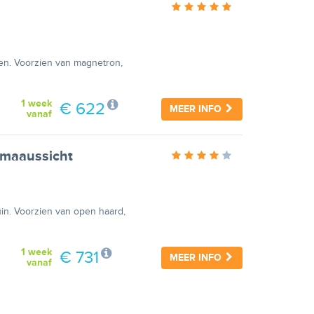
len. Voorzien van magnetron,
1 week
€ 622
MEER INFO
vanaf
amaaussicht
uin. Voorzien van open haard,
1 week
€ 731
MEER INFO
vanaf