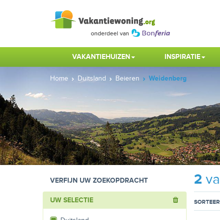
VAKANTIEHUIZEN
INSPIRATIE
Home
Duitsland
Beieren
Weidenberg
2
va
VERFIJN UW ZOEKOPDRACHT
UW SELECTIE
SORTEER