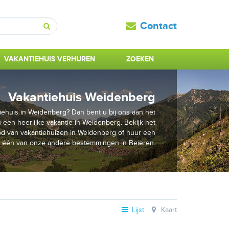
Contact
Zoeken
VAKANTIEHUIS VERHUREN
ZOEKEN
Vakantiehuis Weidenberg
ehuis in Weidenberg? Dan bent u bij ons aan het
u een heerlijke vakantie in Weidenberg. Bekijk het
d van vakantiehuizen in Weidenberg of huur een
p één van onze andere bestemmingen in Beieren.
Lijst
Kaart