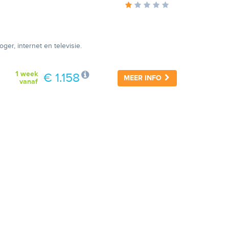
ger, internet en televisie.
1 week
€ 1.158
MEER INFO
vanaf