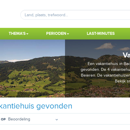
THEMA'S
PERIODEN
LAST-MINUTES
Va
Een vakantiehuis in Bad
gevonden. De 4 vakantiehui
Beieren. De vakantiehuizen 
Bekijk s
antiehuis gevonden
 OP