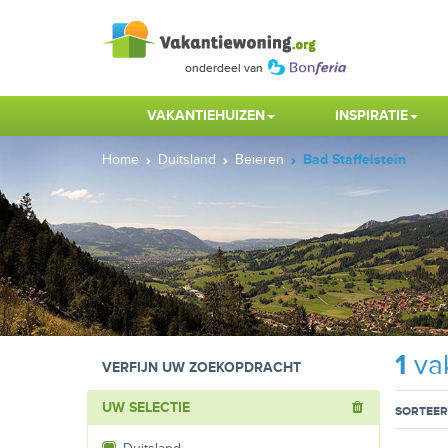
VAKANTIEHUIZEN
INSPIRATIE
Home
Duitsland
Beieren
Bad Staffelstein
1
vak
VERFIJN UW ZOEKOPDRACHT
UW SELECTIE
SORTEER