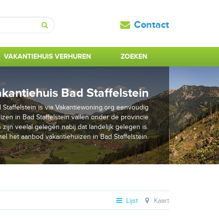
Contact
Zoeken
VAKANTIEHUIS VERHUREN
ZOEKEN
kantiehuis Bad Staffelstein
 Staffelstein is via Vakantiewoning.org eenvoudig
zen in Bad Staffelstein vallen onder de provincie
zijn veelal gelegen nabij dat landelijk gelegen is.
nel het aanbod vakantiehuizen in Bad Staffelstein.
Lijst
Kaart