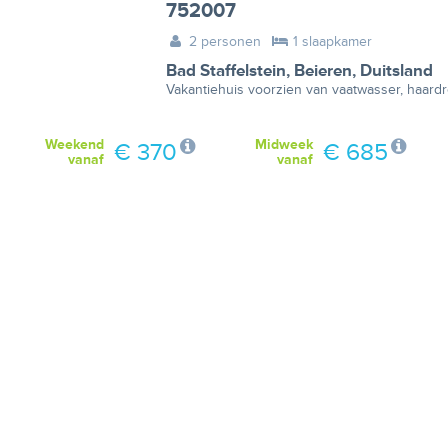
752007
2 personen
1 slaapkamer
Bad Staffelstein
,
Beieren
,
Duitsland
Vakantiehuis voorzien van vaatwasser, haardro
Weekend
Midweek
€ 370
€ 685
vanaf
vanaf