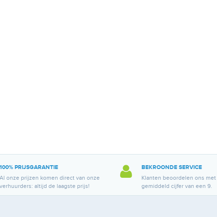
100% PRIJSGARANTIE
BEKROONDE SERVICE
Al onze prijzen komen direct van onze
Klanten beoordelen ons met
verhuurders: altijd de laagste prijs!
gemiddeld cijfer van een 9.