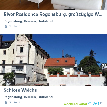
River Residence Regensburg, großzügige Wohnung für bis zu 3 Personen
Regensburg
,
Beieren
,
Duitsland
3
2
Schloss Weichs
Regensburg
,
Beieren
,
Duitsland
2
2
€ 261
Weekend
vanaf