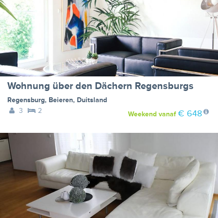
Wohnung über den Dächern Regensburgs
Regensburg
,
Beieren
,
Duitsland
3
2
€ 648
Weekend
vanaf