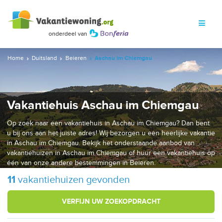
Home
Duitsland
Beieren
Aschau im Chiemgau
Vakantiehuis Aschau im Chiemgau
Op zoek naar een vakantiehuis in Aschau im Chiemgau? Dan bent
u bij ons aan het juiste adres! Wij bezorgen u een heerlijke vakantie
in Aschau im Chiemgau. Bekijk het onderstaande aanbod van
vakantiehuizen in Aschau im Chiemgau of huur een vakantiehuis op
één van onze andere bestemmingen in Beieren.
11
vakantiehuizen gevonden
VERFIJN UW ZOEKOPDRACHT