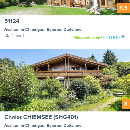
8,5
51124
Aschau im Chiemgau
,
Beieren
,
Duitsland
4
1
€ 1.000
Midweek
vanaf
8
Chalet CHIEMSEE (SHG401)
Aschau im Chiemgau
,
Beieren
,
Duitsland