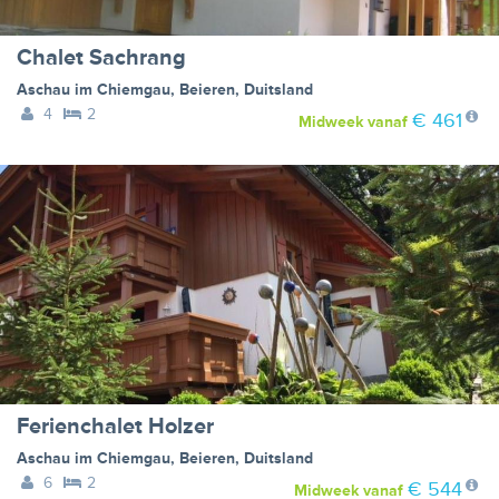
Chalet Sachrang
Aschau im Chiemgau
,
Beieren
,
Duitsland
4
2
€ 461
Midweek
vanaf
Ferienchalet Holzer
Aschau im Chiemgau
,
Beieren
,
Duitsland
6
2
€ 544
Midweek
vanaf