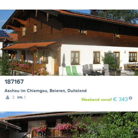
187167
Aschau im Chiemgau
,
Beieren
,
Duitsland
3
1
€ 343
Weekend
vanaf