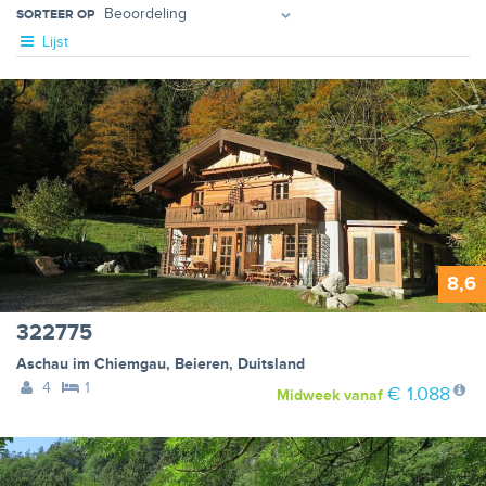
SORTEER OP
Lijst
8,6
322775
Aschau im Chiemgau
,
Beieren
,
Duitsland
4
1
€ 1.088
Midweek
vanaf