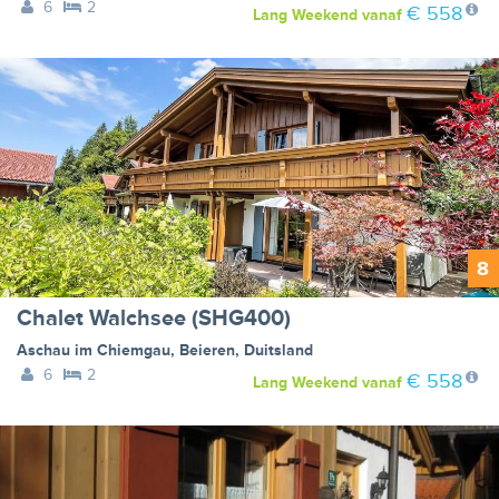
6
2
€ 558
Lang Weekend
vanaf
8
Chalet Walchsee (SHG400)
Aschau im Chiemgau
,
Beieren
,
Duitsland
6
2
€ 558
Lang Weekend
vanaf