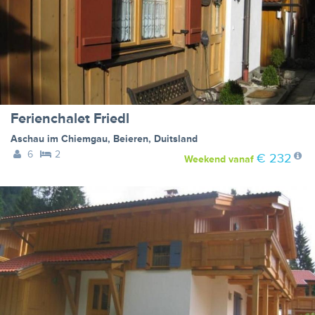
Ferienchalet Friedl
Aschau im Chiemgau
,
Beieren
,
Duitsland
6
2
€ 232
Weekend
vanaf