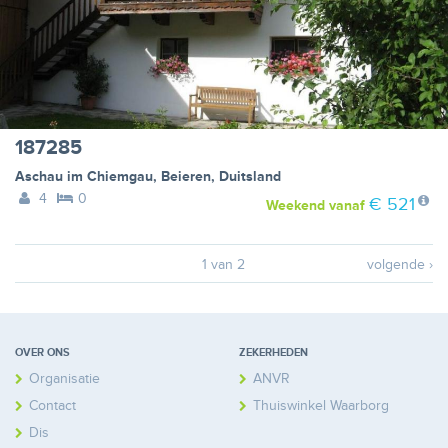
187285
Aschau im Chiemgau
,
Beieren
,
Duitsland
4
0
€ 521
Weekend
vanaf
1 van 2
volgende ›
OVER ONS
ZEKERHEDEN
Organisatie
ANVR
Contact
Thuiswinkel Waarborg
Disclaimer
Calamiteitenfonds