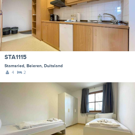
STA1115
Stamsried
,
Beieren
,
Duitsland
4
2