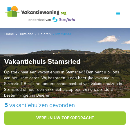
Home
Duitsland
Beieren
Stamsried
Vakantiehuis Stamsried
Op zoek naar een vakantiehuis in Stamsried? Dan bent u bij ons
aan het juiste adres! Wij bezorgen u een heerlijke vakantie in
Stamsried. Bekijk het onderstaande aanbod van vakantiehuizen in
Stamsried of huur een vakantiehuis op één van onze andere
bestemmingen in Beieren.
5
vakantiehuizen gevonden
VERFIJN UW ZOEKOPDRACHT