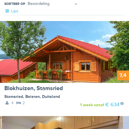
SORTEER OP
Lijst
7,4
Blokhuizen, Stamsried
Stamsried
,
Beieren
,
Duitsland
4
2
€ 634
1 week
vanaf