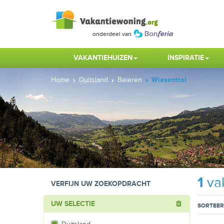
VAKANTIEHUIZEN
INSPIRATIE
Home
Duitsland
Beieren
Wiesenttal
1
vak
VERFIJN UW ZOEKOPDRACHT
UW SELECTIE
SORTEER