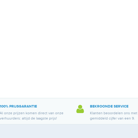
100% PRIJSGARANTIE
BEKROONDE SERVICE
Al onze prijzen komen direct van onze
Klanten beoordelen ons met
verhuurders: altijd de laagste prijs!
gemiddeld cijfer van een 9.