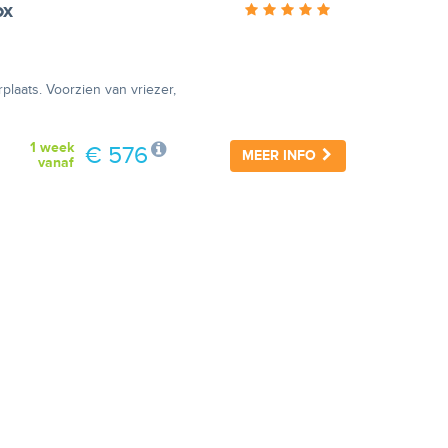
ox
laats. Voorzien van vriezer,
1 week
€ 576
MEER INFO
vanaf