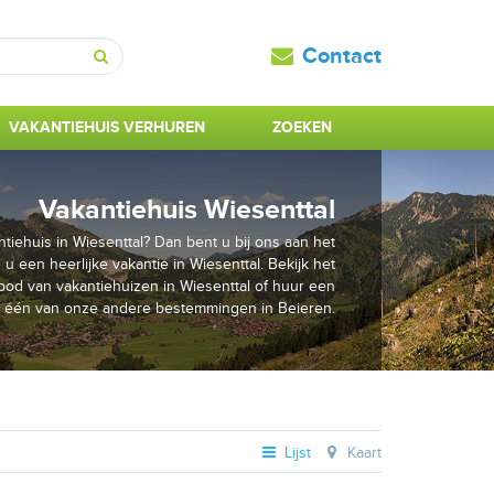
Contact
Zoeken
VAKANTIEHUIS VERHUREN
ZOEKEN
Vakantiehuis Wiesenttal
iehuis in Wiesenttal? Dan bent u bij ons aan het
 u een heerlijke vakantie in Wiesenttal. Bekijk het
od van vakantiehuizen in Wiesenttal of huur een
p één van onze andere bestemmingen in Beieren.
Lijst
Kaart