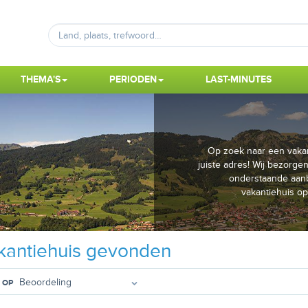
THEMA'S
PERIODEN
LAST-MINUTES
Op zoek naar een vakant
juiste adres! Wij bezorgen
onderstaande aanb
vakantiehuis o
antiehuis gevonden
 OP