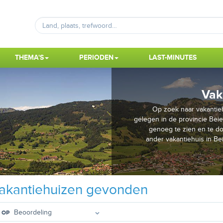
THEMA'S
PERIODEN
LAST-MINUTES
Vak
Op zoek naar vakantieh
gelegen in de provincie Beier
genoeg te zien en te d
ander vakantiehuis in Be
akantiehuizen gevonden
 OP