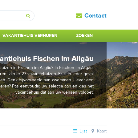
Contact
Zoeken
VAKANTIEHUIS VERHUREN
ZOEKEN
antiehuis Fischen im Allgäu
uizen in Fischen im Allgäu? In Fischen im Allgäu,
en, zijn er 27 vakantiehuizen. Er is in ieder geval
oen. Denk bijvoorbeeld aan zwemmen. Liever een
ieren? Pas eenvoudig uw selectie aan en kies het
vakantiehuis dat aan uw wensen voldoet.
Lijst
Kaart