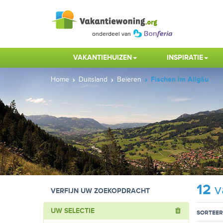
VAKANTIEHUIZEN
INSPIRATIE
Home
Duitsland
Beieren
Fischen im Allgäu
12
v
VERFIJN UW ZOEKOPDRACHT
UW SELECTIE
SORTEER