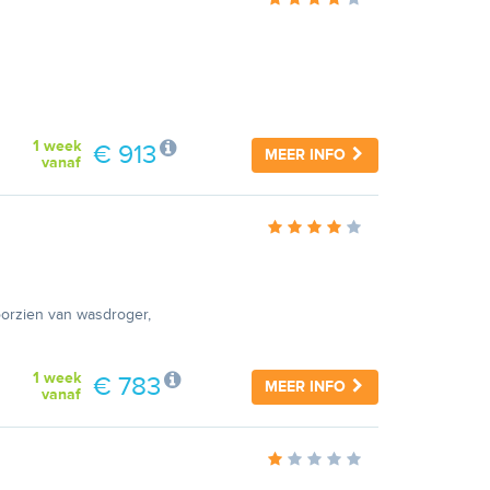
1 week
€ 913
MEER INFO
vanaf
oorzien van wasdroger,
1 week
€ 783
MEER INFO
vanaf