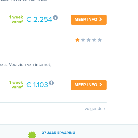
1 week
€ 2.254
MEER INFO
vanaf
ats. Voorzien van internet,
1 week
€ 1.103
MEER INFO
vanaf
volgende ›
27 JAAR ERVARING