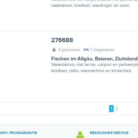
vaatwasser, koelkast, wasdroger en oven.
276688
2 personen
1 slaapkamer
Fischen im Allgäu
,
Beieren
,
Duitsland
Vakantiehuis met terras, carport en parkeerpla
koelkast, radio, wasmachine en kinderbed.
1
2
100% PRIJSGARANTIE
BEKROONDE SERVICE