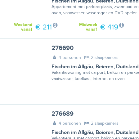
Fischen im Allgäu
,
Beieren
,
Duitsland
Appartement met parkeerplaats, zwembad en te
oven, vaatwasser, wasdroger en DVD-speler.
Weekend
Midweek
€ 211
€ 419
vanaf
vanaf
276690
4 personen
2 slaapkamers
Fischen im Allgäu
,
Beieren
,
Duitsland
Vakantiewoning met carport, balkon en parkee
vaatwasser, koelkast, internet en oven.
276689
4 personen
2 slaapkamers
Fischen im Allgäu
,
Beieren
,
Duitsland
Vakantiehuis met carport, balkon en parkeerpl