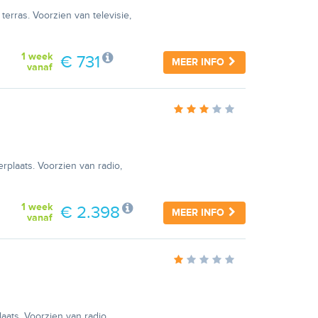
rras. Voorzien van televisie,
1 week
€ 731
MEER INFO
vanaf
rplaats. Voorzien van radio,
1 week
€ 2.398
MEER INFO
vanaf
aats. Voorzien van radio,