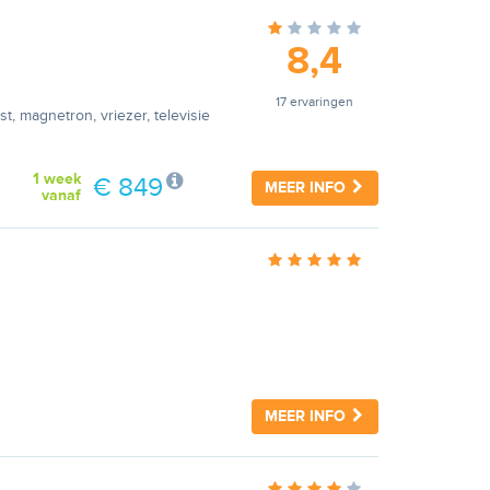
8,4
17 ervaringen
t, magnetron, vriezer, televisie
1 week
€ 849
MEER INFO
vanaf
MEER INFO