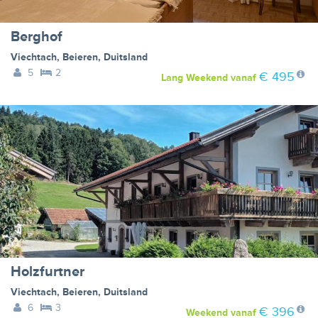
Berghof
Viechtach
,
Beieren
,
Duitsland
5
2
€ 495
Lang Weekend
vanaf
Holzfurtner
Viechtach
,
Beieren
,
Duitsland
6
3
€ 396
Weekend
vanaf