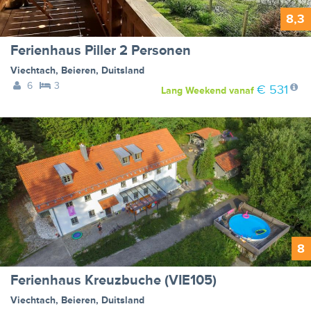
8,3
Ferienhaus Piller 2 Personen
Viechtach
,
Beieren
,
Duitsland
6
3
€ 531
Lang Weekend
vanaf
8
Ferienhaus Kreuzbuche (VIE105)
Viechtach
,
Beieren
,
Duitsland