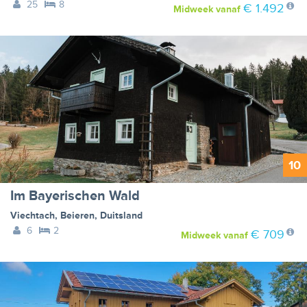
25
8
€ 1.492
Midweek
vanaf
10
Im Bayerischen Wald
Viechtach
,
Beieren
,
Duitsland
6
2
€ 709
Midweek
vanaf