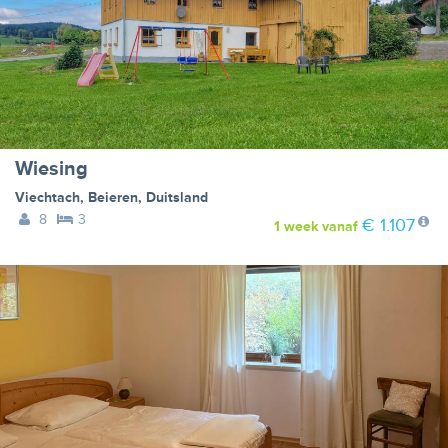
Wiesing
Viechtach
,
Beieren
,
Duitsland
8
3
€ 1.107
1 week
vanaf