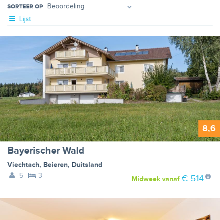
SORTEER OP
Lijst
8,6
Bayerischer Wald
Viechtach
,
Beieren
,
Duitsland
5
3
€ 514
Midweek
vanaf