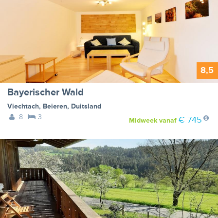
8,5
Bayerischer Wald
Viechtach
,
Beieren
,
Duitsland
8
3
€ 745
Midweek
vanaf