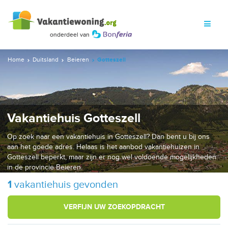
Home
Duitsland
Beieren
Gotteszell
Vakantiehuis Gotteszell
Op zoek naar een vakantiehuis in Gotteszell? Dan bent u bij ons
aan het goede adres. Helaas is het aanbod vakantiehuizen in
Gotteszell beperkt, maar zijn er nog wel voldoende mogelijkheden
in de provincie Beieren.
1
vakantiehuis gevonden
VERFIJN UW ZOEKOPDRACHT