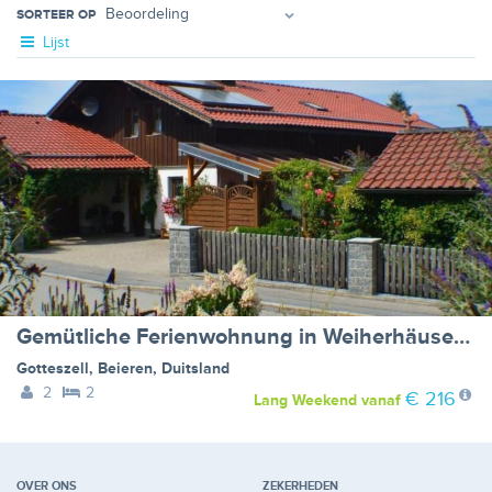
SORTEER OP
Lijst
Gemütliche Ferienwohnung in Weiherhäuser mit Garten und Terrasse
Gotteszell
,
Beieren
,
Duitsland
2
2
€ 216
Lang Weekend
vanaf
OVER ONS
ZEKERHEDEN