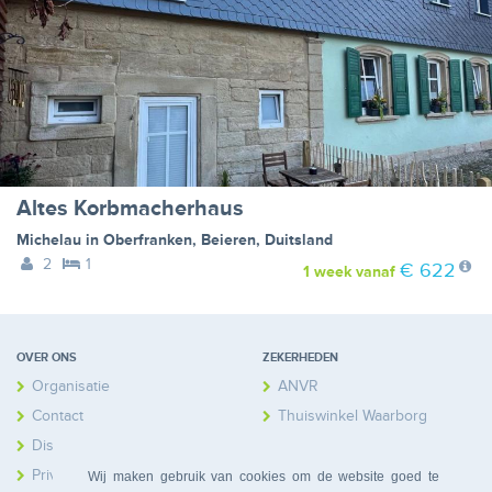
Altes Korbmacherhaus
Michelau in Oberfranken
,
Beieren
,
Duitsland
2
1
€ 622
1 week
vanaf
OVER ONS
ZEKERHEDEN
Organisatie
ANVR
Contact
Thuiswinkel Waarborg
Disclaimer
Calamiteitenfonds
Privacy
Wij maken gebruik van cookies om de website goed te