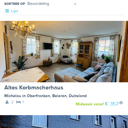
SORTEER OP
Lijst
Altes Korbmacherhaus
Michelau in Oberfranken
,
Beieren
,
Duitsland
2
1
€ 357
Midweek
vanaf