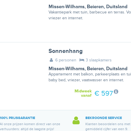
Missen-Wilhams
,
Beieren
,
Duitsland
Vakantiepark met tuin, barbecue en terras. Vo
vriezer en internet.
Sonnenhang
6 personen
3 slaapkamers
Missen-Wilhams
,
Beieren
,
Duitsland
Appartement met balkon, parkeerplaats en tu
baby bed, vriezer, vaatwasser en internet.
Midweek
€ 597
vanaf
100% PRIJSGARANTIE
BEKROONDE SERVICE
Al onze prijzen komen direct van onze
Klanten beoordelen ons met
verhuurders: altijd de laagste prijs!
gemiddeld cijfer van een 9.