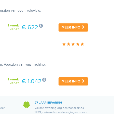
orzien van oven, televisie,
1 week
€ 622
MEER INFO
vanaf
in. Voorzien van wasmachine,
1 week
€ 1.042
MEER INFO
vanaf
27 JAAR ERVARING
 een
Vakantiewoning.org bestaat al sinds
1999, duizenden andere gingen u voor.