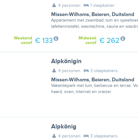
4 personen
1 slaapkamer
Missen-Wilhams
,
Beieren
,
Duitsland
Appartement met zwembad, tuin en speeltoest
tafeltennistafel, wasmachine, sauna en wasdr
Weekend
Midweek
€ 133
€ 262
vanaf
vanaf
Alpkönigin
4 personen
3 slaapkamers
Missen-Wilhams
,
Beieren
,
Duitsland
Vakantiepark met tuin, barbecue en terras. Vo
haard, oven, internet en vriezer.
Alpkönig
4 personen
3 slaapkamers