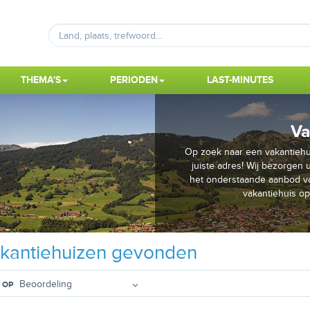
THEMA'S
PERIODEN
LAST-MINUTES
Va
Op zoek naar een vakantiehu
juiste adres! Wij bezorgen 
het onderstaande aanbod va
vakantiehuis o
kantiehuizen gevonden
 OP