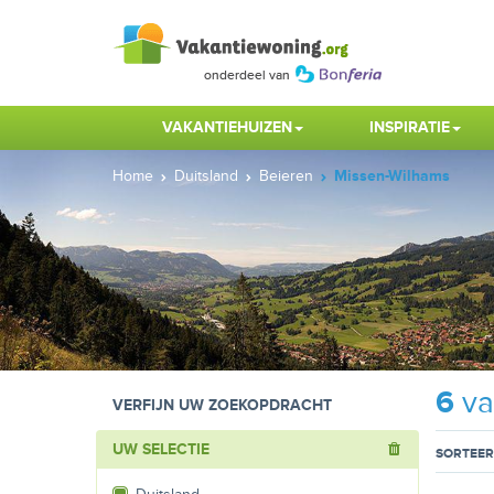
VAKANTIEHUIZEN
INSPIRATIE
Home
Duitsland
Beieren
Missen-Wilhams
6
va
VERFIJN UW ZOEKOPDRACHT
UW SELECTIE
SORTEER