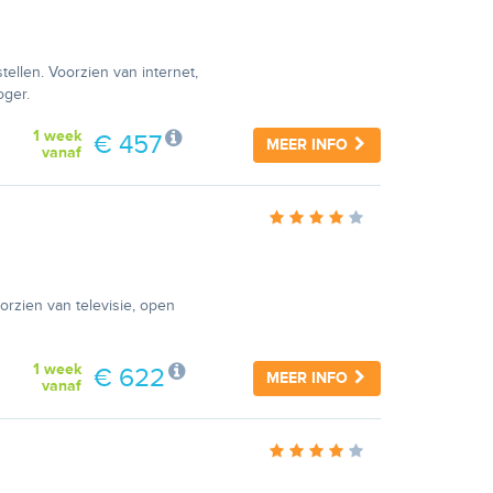
ellen. Voorzien van internet,
oger.
1 week
€ 457
MEER INFO
vanaf
orzien van televisie, open
1 week
€ 622
MEER INFO
vanaf