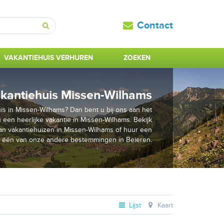
Contact
Zoeken
VAKANTIEHUIS VERHUREN
ZOEKEN
kantiehuis Missen-Wilhams
is in Missen-Wilhams? Dan bent u bij ons aan het
u een heerlijke vakantie in Missen-Wilhams. Bekijk
n vakantiehuizen in Missen-Wilhams of huur een
p één van onze andere bestemmingen in Beieren.
Lijst
Kaart