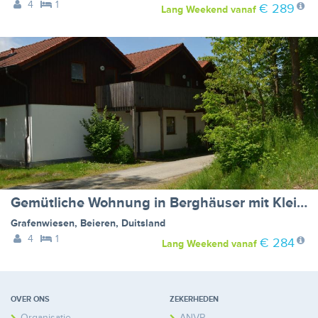
4
1
€ 289
Lang Weekend
vanaf
Gemütliche Wohnung in Berghäuser mit Kleinem Garten
Grafenwiesen
,
Beieren
,
Duitsland
4
1
€ 284
Lang Weekend
vanaf
OVER ONS
ZEKERHEDEN
Organisatie
ANVR