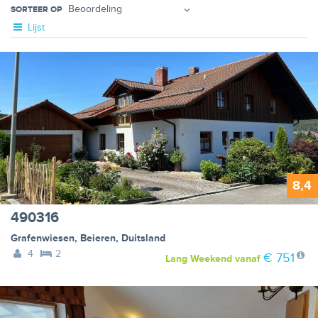
SORTEER OP
Lijst
8,4
490316
Grafenwiesen
,
Beieren
,
Duitsland
4
2
€ 751
Lang Weekend
vanaf