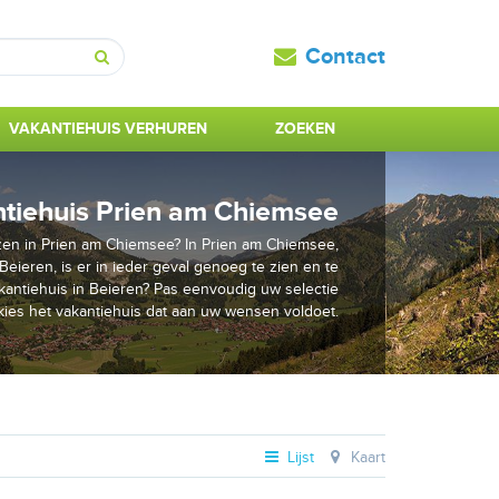
Contact
Zoeken
VAKANTIEHUIS VERHUREN
ZOEKEN
tiehuis Prien am Chiemsee
zen in Prien am Chiemsee? In Prien am Chiemsee,
Beieren, is er in ieder geval genoeg te zien en te
kantiehuis in Beieren? Pas eenvoudig uw selectie
kies het vakantiehuis dat aan uw wensen voldoet.
Lijst
Kaart