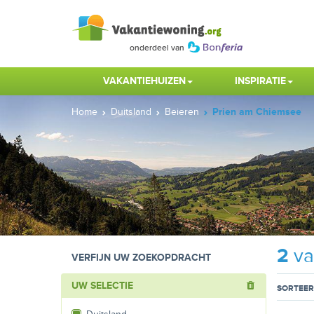
VAKANTIEHUIZEN
INSPIRATIE
Home
Duitsland
Beieren
Prien am Chiemsee
2
va
VERFIJN UW ZOEKOPDRACHT
UW SELECTIE
SORTEER