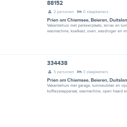
88152
2 personen
0 slaapkamers
Prien am Chiemsee
,
Beieren
,
Duitsla
Vakantiehuis met parkeerplaats, terras en tui
wasmachine, koelkast, oven, wasdroger en int
334438
5 personen
3 slaapkamers
Prien am Chiemsee
,
Beieren
,
Duitsla
Vakantiehuis met garage, tuinmeubilair en vij
koffiezetapparaat, wasmachine, open haard en