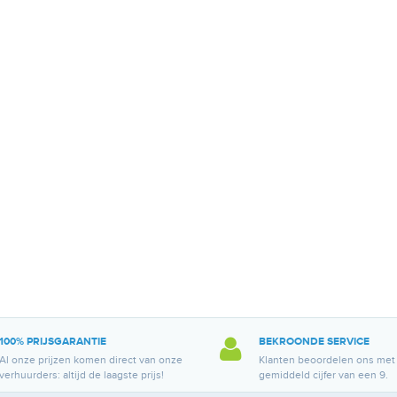
100% PRIJSGARANTIE
BEKROONDE SERVICE
Al onze prijzen komen direct van onze
Klanten beoordelen ons met
verhuurders: altijd de laagste prijs!
gemiddeld cijfer van een 9.