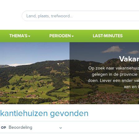
THEMA'S
PERIODEN
LAST-MINUTES
Vakan
Op zoek naar vakantiehui
gelegen in de provincie 
doen. Liever een ander va
aan en 
kantiehuizen gevonden
 OP