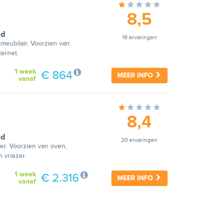
8,5
nd
19 ervaringen
nmeubilair. Voorzien van
ernet.
1 week
€ 864
MEER INFO
vanaf
8,4
nd
20 ervaringen
ver. Voorzien van oven,
 vriezer.
1 week
€ 2.316
MEER INFO
vanaf