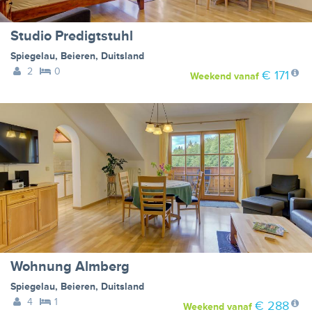
Studio Predigtstuhl
Spiegelau
,
Beieren
,
Duitsland
2
0
€ 171
Weekend
vanaf
Wohnung Almberg
Spiegelau
,
Beieren
,
Duitsland
4
1
€ 288
Weekend
vanaf