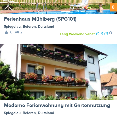
8
Ferienhaus Mühlberg (SPG101)
Spiegelau
,
Beieren
,
Duitsland
6
2
€ 379
Lang Weekend
vanaf
Moderne Ferienwohnung mit Gartennutzung
Spiegelau
,
Beieren
,
Duitsland