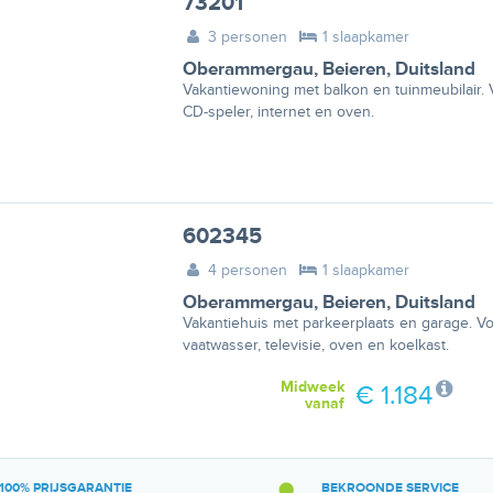
73201
3 personen
1 slaapkamer
Oberammergau
,
Beieren
,
Duitsland
Vakantiewoning met balkon en tuinmeubilair. V
CD-speler, internet en oven.
602345
4 personen
1 slaapkamer
Oberammergau
,
Beieren
,
Duitsland
Vakantiehuis met parkeerplaats en garage. V
vaatwasser, televisie, oven en koelkast.
Midweek
€ 1.184
vanaf
100% PRIJSGARANTIE
BEKROONDE SERVICE