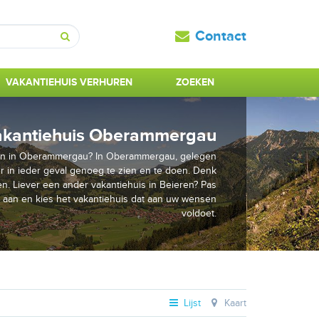
Contact
Zoeken
VAKANTIEHUIS VERHUREN
ZOEKEN
akantiehuis Oberammergau
en in Oberammergau? In Oberammergau, gelegen
 er in ieder geval genoeg te zien en te doen. Denk
en. Liever een ander vakantiehuis in Beieren? Pas
 aan en kies het vakantiehuis dat aan uw wensen
voldoet.
Lijst
Kaart