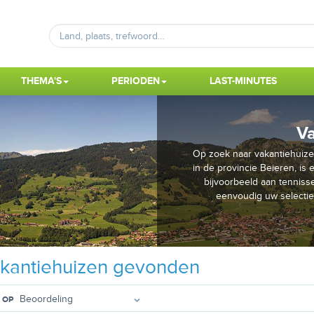
THEMA'S
PERIODEN
LAST-MINUTES
V
Op zoek naar vakantiehuiz
in de provincie Beieren, is
bijvoorbeeld aan tenniss
eenvoudig uw selectie
kantiehuizen gevonden
 OP