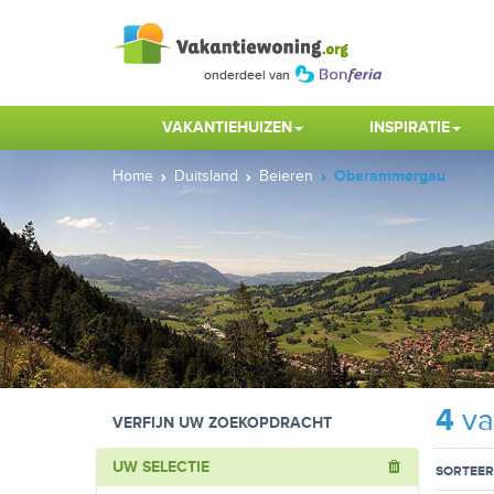
VAKANTIEHUIZEN
INSPIRATIE
Home
Duitsland
Beieren
Oberammergau
4
va
VERFIJN UW ZOEKOPDRACHT
UW SELECTIE
SORTEER