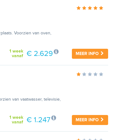
plaats. Voorzien van oven,
1 week
€ 2.629
MEER INFO
vanaf
rzien van vaatwasser, televisie,
1 week
€ 1.247
MEER INFO
vanaf