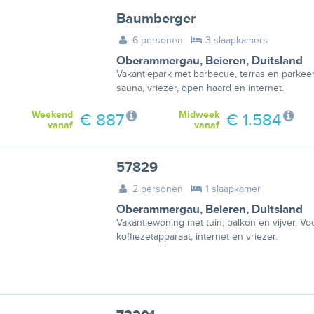
Baumberger
6 personen
3 slaapkamers
Oberammergau
,
Beieren
,
Duitsland
Vakantiepark met barbecue, terras en parkeer
sauna, vriezer, open haard en internet.
Weekend
Midweek
€ 887
€ 1.584
vanaf
vanaf
57829
2 personen
1 slaapkamer
Oberammergau
,
Beieren
,
Duitsland
Vakantiewoning met tuin, balkon en vijver. Voo
koffiezetapparaat, internet en vriezer.