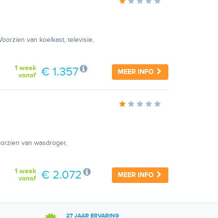
oorzien van koelkast, televisie,
1 week
€ 1.357
MEER INFO
vanaf
oorzien van wasdroger,
1 week
€ 2.072
MEER INFO
vanaf
27 JAAR ERVARING