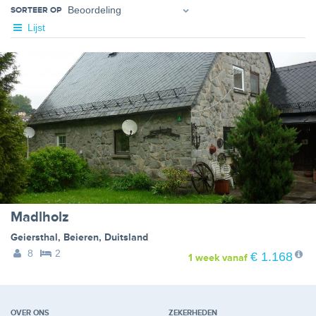
SORTEER OP
Lijst
Madlholz
Geiersthal
,
Beieren
,
Duitsland
8
2
€ 1.168
1 week
vanaf
OVER ONS
ZEKERHEDEN