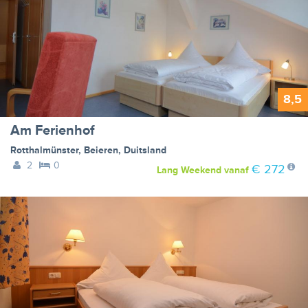
8,5
Am Ferienhof
Rotthalmünster
,
Beieren
,
Duitsland
2
0
€ 272
Lang Weekend
vanaf