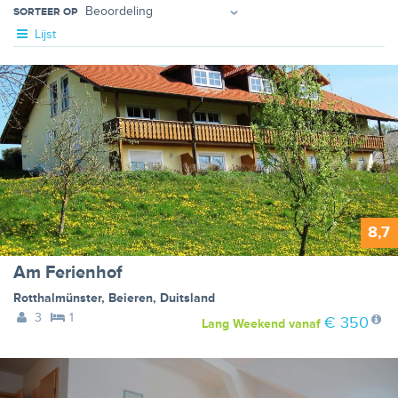
SORTEER OP
Lijst
8,7
Am Ferienhof
Rotthalmünster
,
Beieren
,
Duitsland
3
1
€ 350
Lang Weekend
vanaf