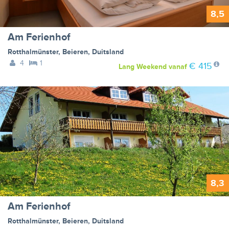
8,5
Am Ferienhof
Rotthalmünster
,
Beieren
,
Duitsland
4
1
€ 415
Lang Weekend
vanaf
8,3
Am Ferienhof
Rotthalmünster
,
Beieren
,
Duitsland