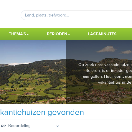
THEMA'S
PERIODEN
LAST-MINUTES
Op zoek naar vakantiehuizen 
Beieren, is er in ieder g
aan golfen. Huur een vakan
vakantiehuis in Be
kantiehuizen gevonden
 OP