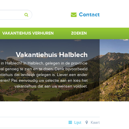
Contact
Zoeken
VAKANTIEHUIS VERHUREN
ZOEKEN
Vakantiehuis Halblech
in Halblech? In Halblech, gelegen in de provincie
eval genoeg te zien en te doen. Denk bijvoorbeeld
tiehuis dat landelijk gelegen is. Liever een ander
ieren? Pas eenvoudig uw selectie aan en kies het
vakantiehuis dat aan uw wensen voldoet.
Lijst
Kaart