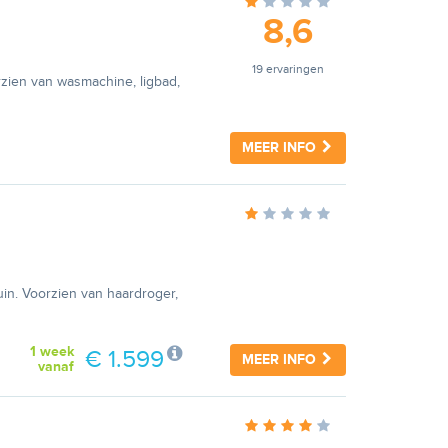
8,6
19 ervaringen
rzien van wasmachine, ligbad,
MEER INFO
uin. Voorzien van haardroger,
1 week
€ 1.599
MEER INFO
vanaf