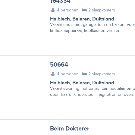
164334
4 personen
2 slaapkamers
Halblech
,
Beieren
,
Duitsland
Vakantiehuis met garage, tuin en balkon. Voo
koffiezetapparaat, koelkast en vriezer.
50664
4 personen
2 slaapkamers
Halblech
,
Beieren
,
Duitsland
Vakantiewoning met terras, tuinmeubilair en t
open haard, kinderstoel, magnetron en oven.
Beim Dokterer