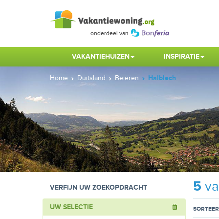
VAKANTIEHUIZEN
INSPIRATIE
Home
Duitsland
Beieren
Halblech
5
va
VERFIJN UW ZOEKOPDRACHT
UW SELECTIE
SORTEER