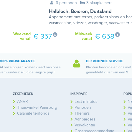
6 personen
3 slaapkamers
Halblech
,
Beieren
,
Duitsland
Appartement met terras, parkeerplaats en ba
wasmachine, vriezer, wasdroger, vaatwasser 
Weekend
Midweek
€ 357
€ 658
vanaf
vanaf
100% PRIJSGARANTIE
BEKROONDE SERVICE
Al onze prijzen komen direct van onze
Klanten beoordelen ons met
verhuurders: altijd de laagste prijs!
gemiddeld cijfer van een 9.
ZEKERHEDEN
INSPIRATIE
POPU
ANVR
Last-minutes
Na
Thuiswinkel Waarborg
Perioden
Va
Calamiteitenfonds
Thema's
Va
Aanbieders
Va
Visvakantie
Va
Groepsaccommodatie
Va