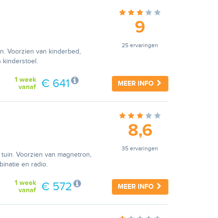
9
25 ervaringen
n. Voorzien van kinderbed,
 kinderstoel.
1 week
€ 641
MEER INFO
vanaf
8,6
35 ervaringen
tuin. Voorzien van magnetron,
binatie en radio.
1 week
€ 572
MEER INFO
vanaf