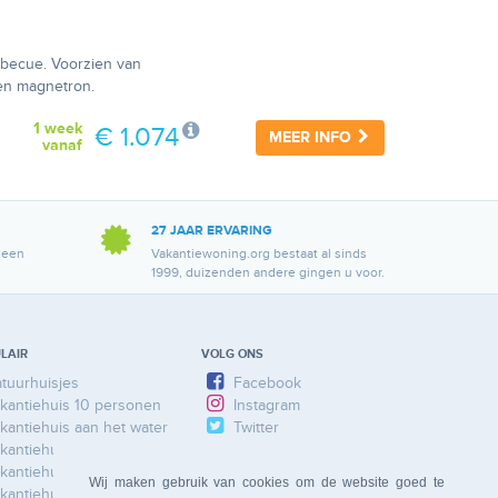
rbecue. Voorzien van
en magnetron.
1 week
€ 1.074
MEER INFO
vanaf
27 JAAR ERVARING
 een
Vakantiewoning.org bestaat al sinds
1999, duizenden andere gingen u voor.
LAIR
VOLG ONS
tuurhuisjes
Facebook
kantiehuis 10 personen
Instagram
kantiehuis aan het water
Twitter
kantiehuis Ardennen
kantiehuis Duitsland
Wij maken gebruik van cookies om de website goed te
kantiehuis Frankrijk