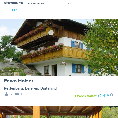
SORTEER OP
Lijst
Fewo Holzer
Rettenberg
,
Beieren
,
Duitsland
2
1
€ 418
1 week
vanaf