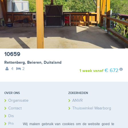
10659
Rettenberg
,
Beieren
,
Duitsland
4
2
€ 672
1 week
vanaf
OVER ONS
ZEKERHEDEN
Organisatie
ANVR
Contact
Thuiswinkel Waarborg
Disclaimer
Calamiteitenfonds
Privacy
Wij maken gebruik van cookies om de website goed te