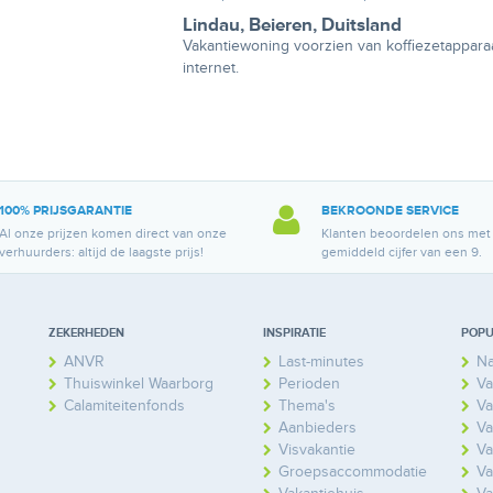
Lindau
,
Beieren
,
Duitsland
Vakantiewoning voorzien van koffiezetapparaat
internet.
100% PRIJSGARANTIE
BEKROONDE SERVICE
Al onze prijzen komen direct van onze
Klanten beoordelen ons met
verhuurders: altijd de laagste prijs!
gemiddeld cijfer van een 9.
ZEKERHEDEN
INSPIRATIE
POPU
ANVR
Last-minutes
Na
Thuiswinkel Waarborg
Perioden
Va
Calamiteitenfonds
Thema's
Va
Aanbieders
Va
Visvakantie
Va
Groepsaccommodatie
Va