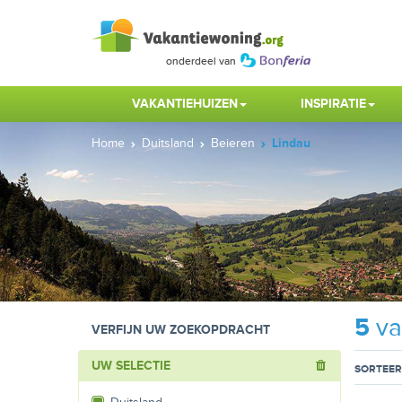
VAKANTIEHUIZEN
INSPIRATIE
Home
Duitsland
Beieren
Lindau
5
va
VERFIJN UW ZOEKOPDRACHT
UW SELECTIE
SORTEER