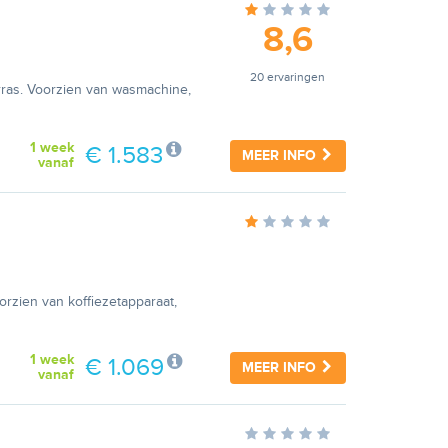
8,6
20 ervaringen
rras. Voorzien van wasmachine,
1 week
€ 1.583
MEER INFO
vanaf
orzien van koffiezetapparaat,
1 week
€ 1.069
MEER INFO
vanaf