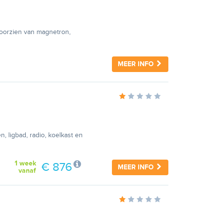
Voorzien van magnetron,
MEER INFO
, ligbad, radio, koelkast en
1 week
€ 876
MEER INFO
vanaf