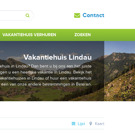
Contact
Zoeken
VAKANTIEHUIS VERHUREN
ZOEKEN
Vakantiehuis Lindau
huis in Lindau? Dan bent u bij ons aan het juiste
gen u een heerlijke vakantie in Lindau. Bekijk het
kantiehuizen in Lindau of huur een vakantiehuis
 één van onze andere bestemmingen in Beieren.
Lijst
Kaart