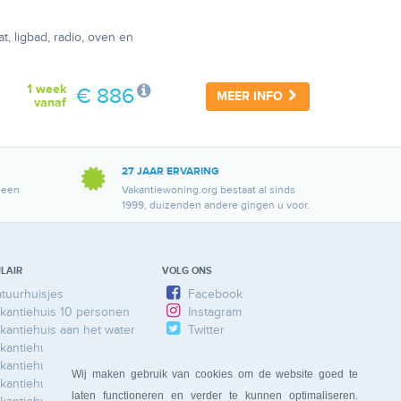
, ligbad, radio, oven en
1 week
€ 886
MEER INFO
vanaf
27 JAAR ERVARING
 een
Vakantiewoning.org bestaat al sinds
1999, duizenden andere gingen u voor.
LAIR
VOLG ONS
tuurhuisjes
Facebook
kantiehuis 10 personen
Instagram
kantiehuis aan het water
Twitter
kantiehuis Ardennen
kantiehuis Duitsland
Wij maken gebruik van cookies om de website goed te
kantiehuis Frankrijk
laten functioneren en verder te kunnen optimaliseren.