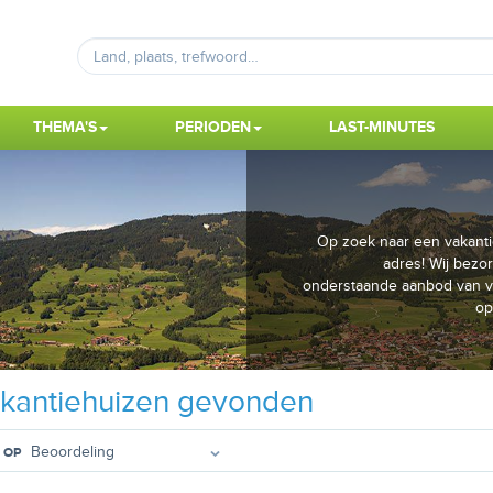
THEMA'S
PERIODEN
LAST-MINUTES
Op zoek naar een vakantie
adres! Wij bezor
onderstaande aanbod van va
op
kantiehuizen gevonden
 OP