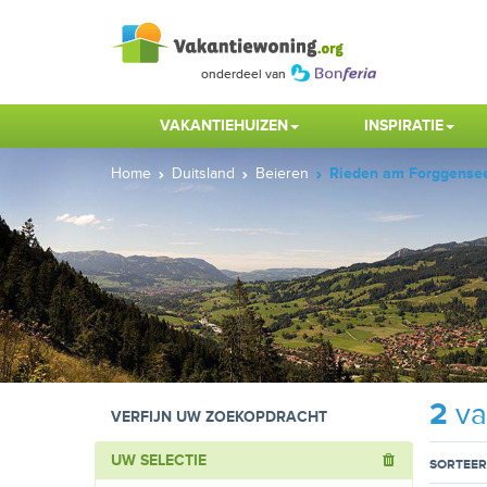
VAKANTIEHUIZEN
INSPIRATIE
Home
Duitsland
Beieren
Rieden am Forggense
2
va
VERFIJN UW ZOEKOPDRACHT
UW SELECTIE
SORTEER