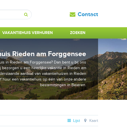
Contact
Zoeken
VAKANTIEHUIS VERHUREN
ZOEKEN
huis Rieden am Forggensee
uis in Rieden am Forggensee? Dan bent u bij ons
ij bezorgen u een heerlijke vakantie in Rieden am
derstaande aanbod van vakantiehuizen in Rieden
 huur een vakantiehuis op één van onze andere
bestemmingen in Beieren.
Lijst
Kaart