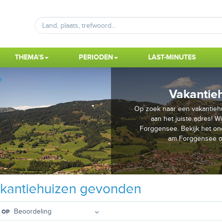
THEMA'S
PERIODEN
LAST-MINUTES
e
Vakantie
Op zoek naar een vakantieh
aan het juiste adres! W
Forggensee. Bekijk het on
am Forggensee of
kantiehuizen gevonden
 OP