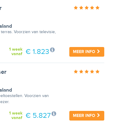
r
sland
erras. Voorzien van televisie,
1 week
€ 1.823
MEER INFO
vanaf
ser
sland
eltoestellen. Voorzien van
ezer.
1 week
€ 5.827
MEER INFO
vanaf