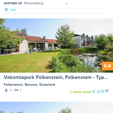
SORTEER OP
Lijst
8,8
Vakantiepark Falkenstein, Falkenstein - Type C
Falkenstein
,
Beieren
,
Duitsland
6
2
€ 679
1 week
vanaf