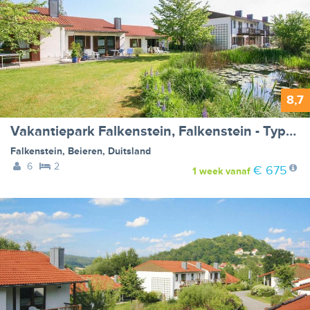
8,7
Vakantiepark Falkenstein, Falkenstein - Type D
Falkenstein
,
Beieren
,
Duitsland
6
2
€ 675
1 week
vanaf