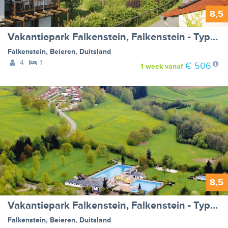
8,5
Vakantiepark Falkenstein, Falkenstein - Type A
Falkenstein
,
Beieren
,
Duitsland
4
1
€ 506
1 week
vanaf
8,5
Vakantiepark Falkenstein, Falkenstein - Type B
Falkenstein
,
Beieren
,
Duitsland