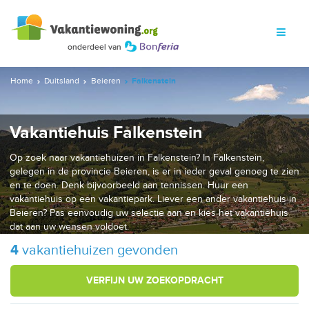
Home
Duitsland
Beieren
Falkenstein
Vakantiehuis Falkenstein
Op zoek naar vakantiehuizen in Falkenstein? In Falkenstein,
gelegen in de provincie Beieren, is er in ieder geval genoeg te zien
en te doen. Denk bijvoorbeeld aan tennissen. Huur een
vakantiehuis op een vakantiepark. Liever een ander vakantiehuis in
Beieren? Pas eenvoudig uw selectie aan en kies het vakantiehuis
dat aan uw wensen voldoet.
4
vakantiehuizen gevonden
VERFIJN UW ZOEKOPDRACHT