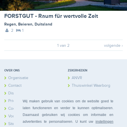
FORSTGUT - Raum für wertvolle Zeit
Regen
,
Beieren
,
Duitsland
2
1
1 van 2
volgende ›
OVER ONS
ZEKERHEDEN
Organisatie
ANVR
Contact
Thuiswinkel Waarborg
Disclaimer
Calamiteitenfonds
Privacy
Wij maken gebruik van cookies om de website goed te
laten functioneren en verder te kunnen optimaliseren.
Cookies
Daarnaast gebruiken wij cookies om informatie en
Voorwaarden
advertenties te personaliseren. U kunt uw
instellingen
Sitemap