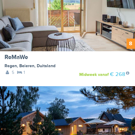
8
ReMaWe
Regen
,
Beieren
,
Duitsland
5
1
€ 268
Midweek
vanaf