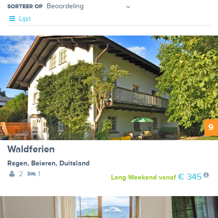
SORTEER OP
Lijst
9
Waldferien
Regen
,
Beieren
,
Duitsland
2
1
€ 345
Lang Weekend
vanaf