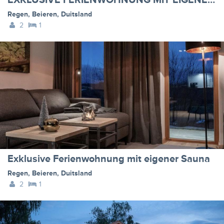
EXKLUSIVE FERIENWOHNUNG MIT EIGENER SAUNA
Regen
,
Beieren
,
Duitsland
2
1
Exklusive Ferienwohnung mit eigener Sauna
Regen
,
Beieren
,
Duitsland
2
1