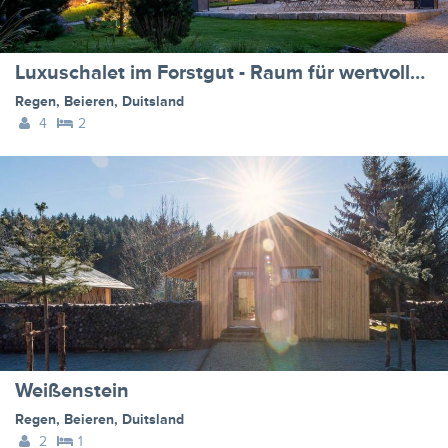
Luxuschalet im Forstgut - Raum für wertvolle Zeit
Regen
,
Beieren
,
Duitsland
4
2
Weißenstein
Regen
,
Beieren
,
Duitsland
2
1