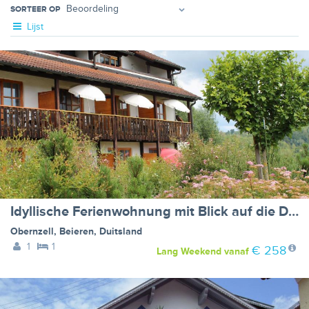
SORTEER OP
Lijst
Idyllische Ferienwohnung mit Blick auf die Donau
Obernzell
,
Beieren
,
Duitsland
1
1
€ 258
Lang Weekend
vanaf