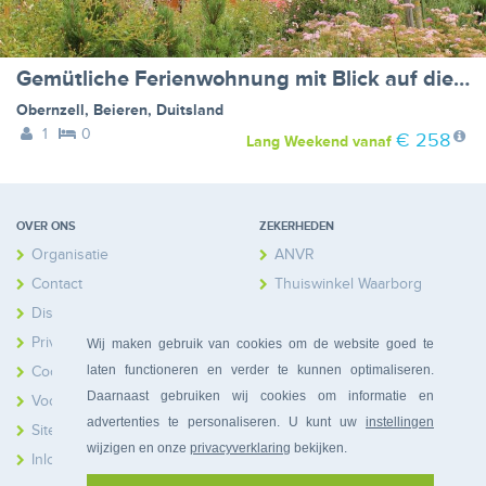
Gemütliche Ferienwohnung mit Blick auf die Donau
Obernzell
,
Beieren
,
Duitsland
1
0
€ 258
Lang Weekend
vanaf
OVER ONS
ZEKERHEDEN
Organisatie
ANVR
Contact
Thuiswinkel Waarborg
Disclaimer
Calamiteitenfonds
Privacy
Wij maken gebruik van cookies om de website goed te
laten functioneren en verder te kunnen optimaliseren.
Cookies
Daarnaast gebruiken wij cookies om informatie en
Voorwaarden
advertenties te personaliseren. U kunt uw
instellingen
Sitemap
wijzigen en onze
privacyverklaring
bekijken.
Inloggen Huiseigenaren