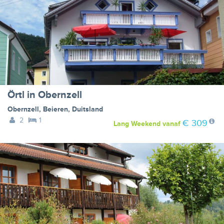
Örtl in Obernzell
Obernzell
,
Beieren
,
Duitsland
2
1
€ 309
Lang Weekend
vanaf