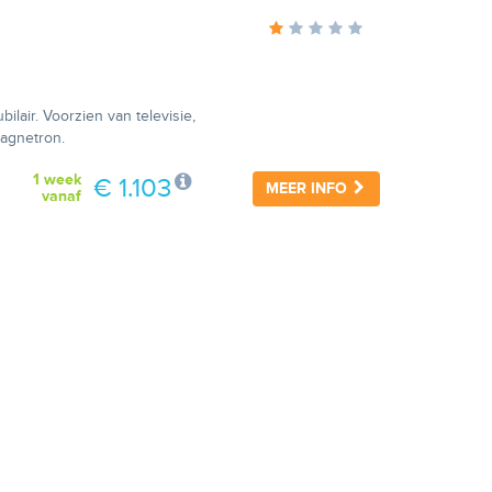
ilair. Voorzien van televisie,
magnetron.
1 week
€ 1.103
MEER INFO
vanaf