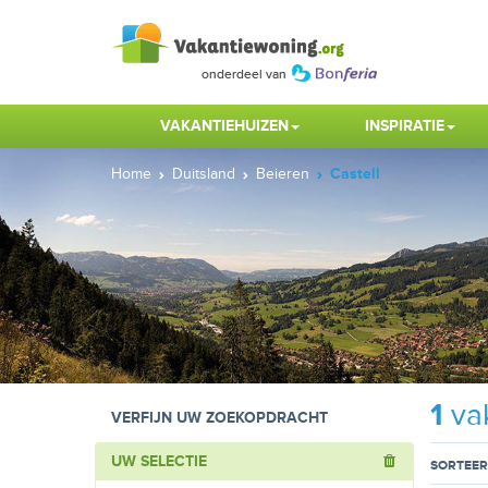
VAKANTIEHUIZEN
INSPIRATIE
Home
Duitsland
Beieren
Castell
1
vak
VERFIJN UW ZOEKOPDRACHT
UW SELECTIE
SORTEER