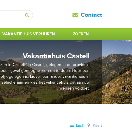
Contact
Zoeken
VAKANTIEHUIS VERHUREN
ZOEKEN
Vakantiehuis Castell
en in Castell? In Castell, gelegen in de provincie
n ieder geval genoeg te zien en te doen. Huur een
elijk gelegen is. Liever een ander vakantiehuis in
selectie aan en kies het vakantiehuis dat aan uw
wensen voldoet.
Lijst
Kaart