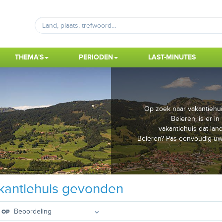
THEMA'S
PERIODEN
LAST-MINUTES
Op zoek naar vakantiehuiz
Beieren, is er i
vakantiehuis dat land
Beieren? Pas eenvoudig uw 
antiehuis gevonden
 OP